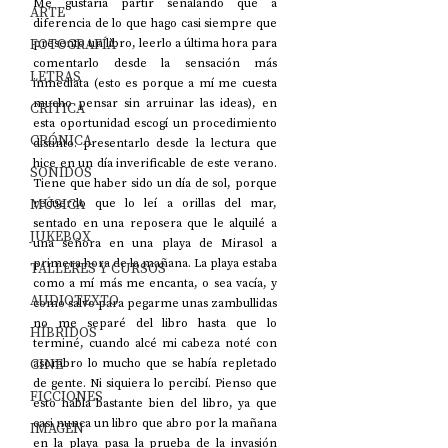
Me gustaría partir señalando que a 
ARTE
diferencia de lo que hago casi siempre que 
FOTOGRAFÍA
presento un libro, leerlo a última hora para 
comentarlo desde la sensación más 
LETRAS
inmediata (esto es porque a mí me cuesta 
mucho pensar sin arruinar las ideas), en 
CRÍTICA
esta oportunidad escogí un procedimiento 
CRÓNICA
distinto: presentarlo desde la lectura que 
hice en un día inverificable de este verano. 
SONIDOS
Tiene que haber sido un día de sol, porque 
MÚSICA
recuerdo que lo leí a orillas del mar, 
sentado en una reposera que le alquilé a 
JUKEBOX
una señora en una playa de Mirasol a 
primera hora de la mañana. La playa estaba 
TALLERES Y CURSOS
como a mí más me encanta, o sea vacía, y 
AUDIOTEXTO
como salvo para pegarme unas zambullidas 
no me separé del libro hasta que lo 
HÍBRIDOS
terminé, cuando alcé mi cabeza noté con 
CINE
asombro lo mucho que se había repletado 
de gente. Ni siquiera lo percibí. Pienso que 
FICCIONES
esto habla bastante bien del libro, ya que 
casi nunca un libro que abro por la mañana 
IMAGEN
en la playa pasa la prueba de la invasión 