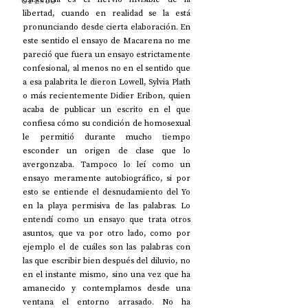
UP2#36
libertad, cuando en realidad se la está 
pronunciando desde cierta elaboración. En 
este sentido el ensayo de Macarena no me 
pareció que fuera un ensayo estrictamente 
confesional, al menos no en el sentido que 
a esa palabrita le dieron Lowell, Sylvia Plath 
o más recientemente Didier Eribon, quien 
acaba de publicar un escrito en el que 
confiesa cómo su condición de homosexual 
le permitió durante mucho tiempo 
esconder un origen de clase que lo 
avergonzaba. Tampoco lo leí como un 
ensayo meramente autobiográfico, si por 
esto se entiende el desnudamiento del Yo 
en la playa permisiva de las palabras. Lo 
entendí como un ensayo que trata otros 
asuntos, que va por otro lado, como por 
ejemplo el de cuáles son las palabras con 
las que escribir bien después del diluvio, no 
en el instante mismo, sino una vez que ha 
amanecido y contemplamos desde una 
ventana el entorno arrasado. No ha 