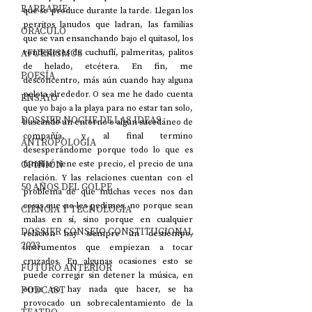
BARBARIE
que se produce durante la tarde. Llegan los 
perritos lanudos que ladran, las familias 
ORÁCULO
que se van ensanchando bajo el quitasol, los 
AFUERISMOS
vendedores de cuchuflí, palmeritas, palitos 
de helado, etcétera. En fin, me 
POESÍA
desconcentro, más aún cuando hay alguna 
pelota alrededor. O sea me he dado cuenta 
ENSAYO
que yo bajo a la playa para no estar tan solo, 
DOSSIER NOCHE DE LAS IDEAS
buscando un entorno o algún sucedáneo de 
compañía, y al final termino 
ANTROPOLOGÍA
desesperándome porque todo lo que es 
OPINIÓN
familiar tiene este precio, el precio de una 
relación. Y las relaciones cuentan con el 
50 AÑOS DEL GOLPE
problema de que muchas veces nos dan 
cosas que no les pedimos, no porque sean 
CIENCIA Y TECNOLOGÍA
malas en sí, sino porque en cualquier 
DOSSIER CONSEJO CONSTITUCIONAL
relación hay siempre un destiempo, 
2023
instrumentos que empiezan a tocar 
cruzados. En algunas ocasiones esto se 
FUTURO ANTERIOR
puede corregir sin detener la música, en 
PODCAST
otras no hay nada que hacer, se ha 
provocado un sobrecalentamiento de la 