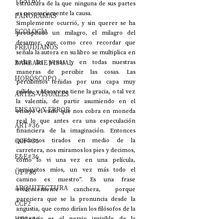
TEATRO
estructura de la que ninguna de sus partes 
es necesariamente la causa. 
PANORAMAS
Simplemente ocurrió, y sin querer se ha 
ECOLOGÍA
precipitado un milagro, el milagro del 
desamor, que como creo recordar que 
FREUDIANOS
señala la autora en su libro se multiplica en 
BARBARIE VISUAL
todas las penas y en todas nuestras 
maneras de percibir las cosas. Las 
HORÓSCOPO
percibimos teñidas por una capa muy 
pálida, y Macarena tiene la gracia, o tal vez 
ARTES VISUALES
la valentía, de partir asumiendo en el 
ENSAYO Y ERROR
ensayo el vacío que nos cobra en moneda 
real lo que antes era una especulación 
ART#36
financiera de la imaginación. Entonces 
CCF#36
quedamos tirados en medio de la 
carretera, nos miramos los pies y decimos, 
E&E#36
como lo vi una vez en una película, 
“amiguitos míos, un vez más todo el 
UP#36
camino es nuestro”. Es una frase 
ARQUITECTURA
evidentemente canchera, porque 
pareciera que se la pronuncia desde la 
CCF2
angustia, que como dirían los filósofos de la 
existencia es el nervio invisible de la 