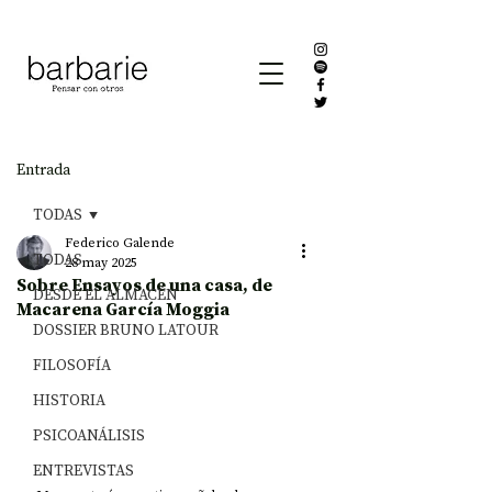
Entrada
TODAS
Federico Galende
TODAS
28 may 2025
Sobre Ensayos de una casa, de
DESDE EL ALMACÉN
Macarena García Moggia
DOSSIER BRUNO LATOUR
FILOSOFÍA
HISTORIA
PSICOANÁLISIS
ENTREVISTAS