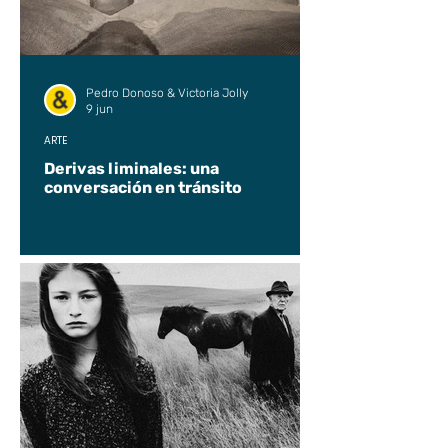
Pedro Donoso & Victoria Jolly
9 jun
ARTE
Derivas liminales: una
conversación en tránsito