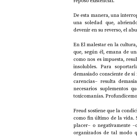
reposo existencial.
De esta manera, una interr
una soledad que, abriendo
devenir en su reverso, el ab
En El malestar en la cultura
que, según él, emana de una
como nos es impuesta, resul
insolubles. Para soportar
demasiado consciente de sí m
carencias– resulta demasi
necesarios suplementos que
toxicomanías. Profundicemos
Freud sostiene que la condic
como fin último de la vida.
placer– o negativamente –
organizados de tal modo qu