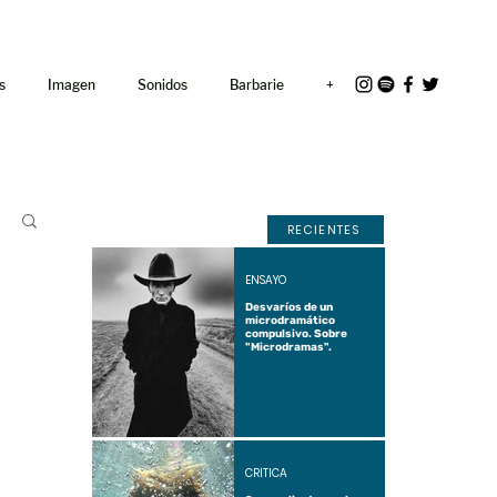
<link rel="icon"
href="/path/to/favicon.ico">
s
Imagen
Sonidos
Barbarie
+
RECIENTES
ENSAYO
Desvaríos de un
microdramático
compulsivo. Sobre
"Microdramas".
CRÍTICA