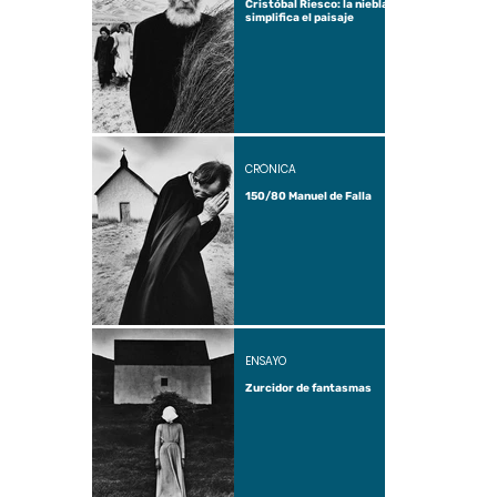
Cristóbal Riesco: la niebla
simplifica el paisaje
CRÓNICA
150/80 Manuel de Falla
ENSAYO
Zurcidor de fantasmas