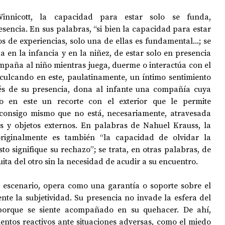
nicott, la capacidad para estar solo se funda, 
encia. En sus palabras, “si bien la capacidad para estar 
OPOLOGÍA
OPINIÓN
50 AÑOS DEL GOLPE
os de experiencias, solo una de ellas es fundamental...; se 
da en la infancia y en la niñez, de estar solo en presencia 
paña al niño mientras juega, duerme o interactúa con el 
nculcando en este, paulatinamente, un íntimo sentimiento 
vés de su presencia, dona al infante una compañía cuya 
o en este un recorte con el exterior que le permite 
consigo mismo que no está, necesariamente, atravesada 
os y objetos externos. En palabras de Nahuel Krauss, la 
riginalmente es también “la capacidad de olvidar la 
to signifique su rechazo”; se trata, en otras palabras, de 
uita del otro sin la necesidad de acudir a su encuentro.
 escenario, opera como una garantía o soporte sobre el 
te la subjetividad. Su presencia no invade la esfera del 
 porque se siente acompañado en su quehacer. De ahí, 
entos reactivos ante situaciones adversas, como el miedo 