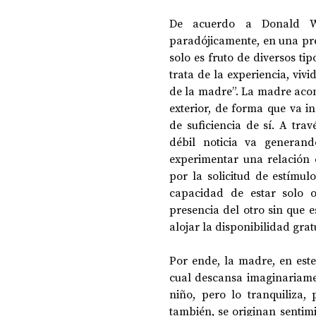
De acuerdo a Donald Win
paradójicamente, en una pres
DOSSIER NOCHE DE LAS IDEAS
ANTR
solo es fruto de diversos tip
trata de la experiencia, vivi
de la madre”. La madre acom
CIENCIA Y TECNOLOGÍA
exterior, de forma que va i
de suficiencia de sí. A tra
débil noticia va generand
experimentar una relación 
por la solicitud de estímul
capacidad de estar solo o
presencia del otro sin que es
alojar la disponibilidad grat
Por ende, la madre, en este
cual descansa imaginariamen
niño, pero lo tranquiliza,
también, se originan sentimi