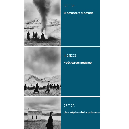
CRÍTICA
El amante y el amado
HÍBRIDOS
Poética del pedaleo
CRÍTICA
Una réplica de la primavera