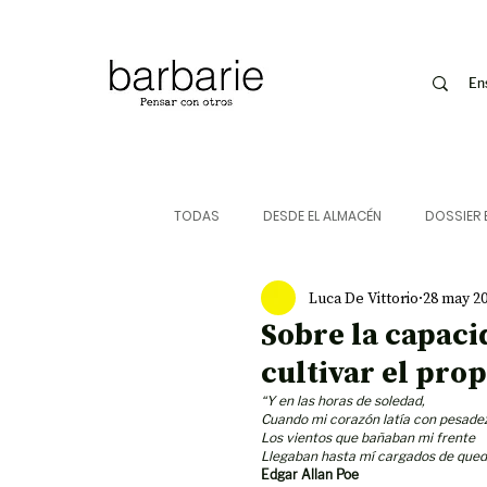
<!-- Google Tag Manager -->
<script>(function(w,d,s,l,i){w[l]=w[l]||[];w[l].push({'gtm.start':
arie pensar con otros
new Date().getTime(),event:'gtm.js'});var f=d.getElementsByTagName(s)[0],
sta de pensamiento y cultura
j=d.createElement(s),dl=l!='dataLayer'?'&l='+l:'';j.async=true;j.src=
@barbarie.cl
'https://www.googletagmanager.com/gtm.js?id='+i+dl;f.parentNode.insertBefore(j,f);
barbarie.lat
})(window,document,'script','dataLayer','GTM-MNF8HCS');</script>
<!-- End Google Tag Manager -->
En
TODAS
DESDE EL ALMACÉN
DOSSIER 
Luca De Vittorio
28 may 2
ENTREVISTAS
ARTE
FOTOGRAF
Sobre la capaci
cultivar el prop
MÚSICA
JUKEBOX
TALLERES Y
“Y en las horas de soledad,
Cuando mi corazón latía con pesade
Los vientos que bañaban mi frente
Llegaban hasta mí cargados de quedo
Edgar Allan Poe
IMAGEN
BARBARIE
ORÁCULO