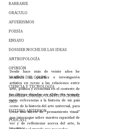
BARBARIE
ORÁCULO
AFUERISMOS
POESÍA
ENSAYO
DOSSIER NOCHE DE LAS IDEAS
ANTROPOLOGÍA
OPINIÓN
Desde hace más de veinte años he 
50 AÑOS DEL GOLPE
centrado mi práctica e investigación 
artística en torno a las relaciones entre 
CIENCIA Y TECNOLOGÍA
arte, política y economía en el contexto de 
las últimas décadas en Chile. He tomado 
DOSSIER CONSEJO CONSTITUCIONAL
tanto referencias a la historia de mi país 
2023
como de la historia del arte universal, para 
FUTURO ANTERIOR
crear una suerte de “pensamiento visual” 
que interrogue sobre nuestra capacidad de 
PODCAST
ver y de reflexionar acerca del arte, la 