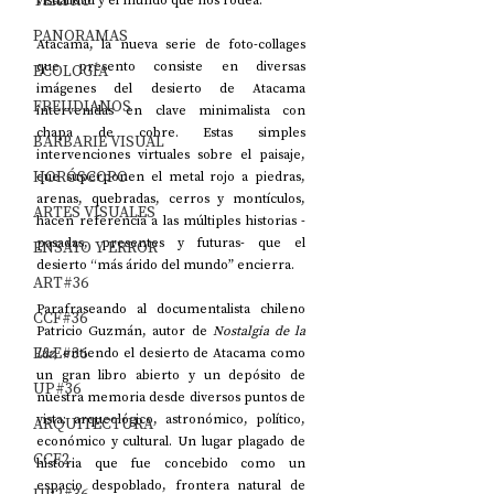
TEATRO
visualidad y el mundo que nos rodea.
PANORAMAS
Atacama, la nueva serie de foto-collages 
que presento consiste en diversas 
ECOLOGÍA
imágenes del desierto de Atacama 
FREUDIANOS
intervenidas en clave minimalista con 
chapa de cobre. Estas simples 
BARBARIE VISUAL
intervenciones virtuales sobre el paisaje, 
HORÓSCOPO
que superponen el metal rojo a piedras, 
arenas, quebradas, cerros y montículos, 
ARTES VISUALES
hacen referencia a las múltiples historias -
pasadas, presentes y futuras- que el 
ENSAYO Y ERROR
desierto “más árido del mundo” encierra.
ART#36
Parafraseando al documentalista chileno 
CCF#36
Patricio Guzmán, autor de 
Nostalgia de la 
E&E#36
luz
, entiendo el desierto de Atacama como 
un gran libro abierto y un depósito de 
UP#36
nuestra memoria desde diversos puntos de 
vista: arqueológico, astronómico, político, 
ARQUITECTURA
económico y cultural. Un lugar plagado de 
CCF2
historia que fue concebido como un 
espacio despoblado, frontera natural de 