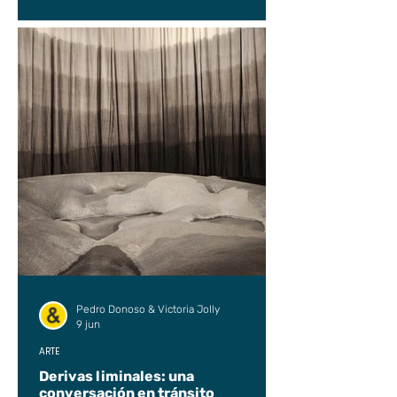
Pedro Donoso & Victoria Jolly
9 jun
ARTE
Derivas liminales: una
conversación en tránsito