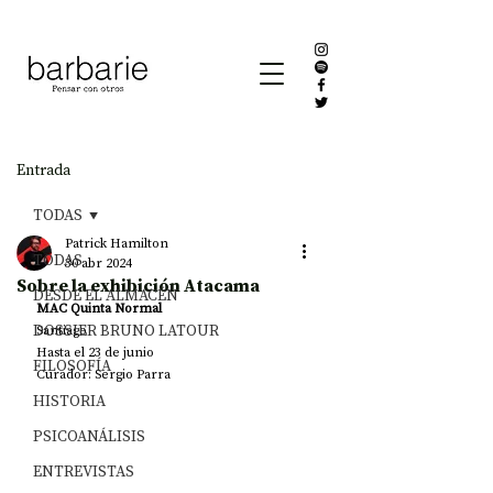
Entrada
TODAS
Patrick Hamilton
TODAS
30 abr 2024
Sobre la exhibición Atacama
DESDE EL ALMACÉN
MAC Quinta Normal
DOSSIER BRUNO LATOUR
Santiago
Hasta el 23 de junio
FILOSOFÍA
Curador: Sergio Parra
HISTORIA
PSICOANÁLISIS
ENTREVISTAS