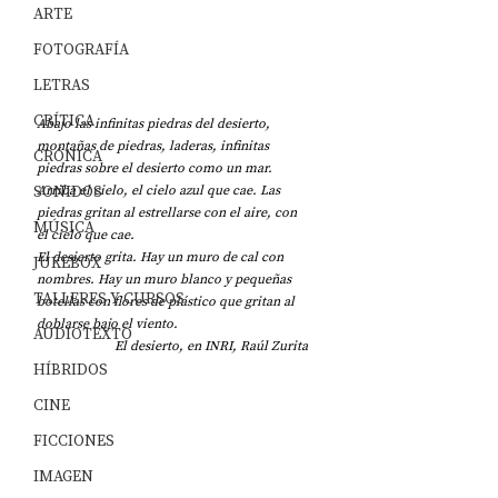
ARTE
FOTOGRAFÍA
LETRAS
CRÍTICA
Abajo las infinitas piedras del desierto, 
montañas de piedras, laderas, infinitas 
CRÓNICA
piedras sobre el desierto como un mar. 
SONIDOS
Arriba el cielo, el cielo azul que cae. Las 
piedras gritan al estrellarse con el aire, con 
MÚSICA
el cielo que cae.
El desierto grita. Hay un muro de cal con 
JUKEBOX
nombres. Hay un muro blanco y pequeñas 
TALLERES Y CURSOS
botellas con flores de plástico que gritan al 
doblarse bajo el viento.
AUDIOTEXTO
El desierto, en INRI, Raúl Zurita
HÍBRIDOS
CINE
FICCIONES
IMAGEN