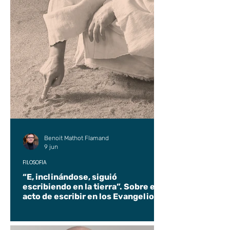
Benoit Mathot Flamand
9 jun
FILOSOFÍA
“E, inclinándose, siguió
escribiendo en la tierra”. Sobre el
acto de escribir en los Evangelios.