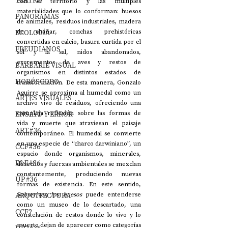
TEATRO
con el territorio y las múltiples 
materialidades que lo conforman: huesos 
PANORAMAS
de animales, residuos industriales, madera 
ECOLOGÍA
de chañar, conchas prehistóricas 
convertidas en calcio, basura curtida por el 
FREUDIANOS
sol y la sal, nidos abandonados, 
excrementos de aves y restos de 
BARBARIE VISUAL
organismos en distintos estados de 
HORÓSCOPO
transformación. De esta manera, Gonzalo 
Aguirre se aproxima al humedal como un 
ARTES VISUALES
archivo vivo de residuos, ofreciendo una 
ENSAYO Y ERROR
compleja reflexión sobre las formas de 
vida y muerte que atraviesan el paisaje 
ART#36
contemporáneo. El humedal se convierte 
en una especie de “charco darwiniano”, un 
CCF#36
espacio donde organismos, minerales, 
E&E#36
desechos y fuerzas ambientales se mezclan 
constantemente, produciendo nuevas 
UP#36
formas de existencia. En este sentido, 
ARQUITECTURA
Sobreviven los huesos
 puede entenderse 
como un museo de lo descartado, una 
CCF2
constelación de restos donde lo vivo y lo 
muerto dejan de aparecer como categorías 