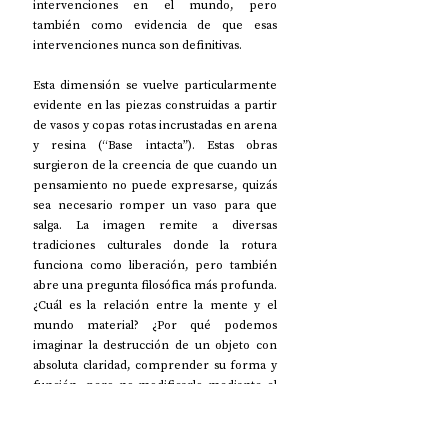
intervenciones en el mundo, pero 
también como evidencia de que esas 
intervenciones nunca son definitivas. 
Esta dimensión se vuelve particularmente 
evidente en las piezas construidas a partir 
de vasos y copas rotas incrustadas en arena 
y resina (“Base intacta”). Estas obras 
surgieron de la creencia de que cuando un 
pensamiento no puede expresarse, quizás 
sea necesario romper un vaso para que 
salga. La imagen remite a diversas 
tradiciones culturales donde la rotura 
funciona como liberación, pero también 
abre una pregunta filosófica más profunda. 
¿Cuál es la relación entre la mente y el 
mundo material? ¿Por qué podemos 
imaginar la destrucción de un objeto con 
absoluta claridad, comprender su forma y 
función, pero no modificarlo mediante el 
pensamiento? Las esculturas construidas 
con vasos rotos transforman estas 
preguntas en materia visible. El vidrio 