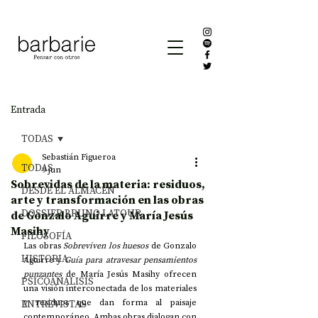
Entrada
TODAS
Sebastián Figueroa
TODAS
9 jun
Sobrevidas de la materia: residuos,
DESDE EL ALMACÉN
arte y transformación en las obras
DOSSIER BRUNO LATOUR
de Gonzalo Aguirre y María Jesús
Masihy
FILOSOFÍA
Las obras 
Sobreviven los huesos
 de Gonzalo 
HISTORIA
Aguirre y 
Guía para atravesar pensamientos 
punzantes
 de María Jesús Masihy ofrecen 
PSICOANÁLISIS
una visión interconectada de los materiales 
ENTREVISTAS
y residuos que dan forma al paisaje 
contemporáneo. Ambas obras dialogan con 