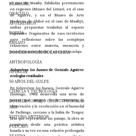
BARBARIE
el caso de Masihy. Exhibidas previamente 
en regiones (Museo del Limarí, en el caso 
ORÁCULO
de Aguirre, y en el Museo de Arte 
Moderno de Chiloé en el caso de Masihy), 
AFUERISMOS
ambas propuestas trasladan al espacio 
POESÍA
expositivo fragmentos de esos territorios 
para reflexionar sobre las complejas 
ENSAYO
relaciones entre materia, memoria y 
DOSSIER NOCHE DE LAS IDEAS
transformación desde el arte y el reciclaje.
ANTROPOLOGÍA
Sobreviven los huesos
 de Gonzalo Aguirre: 
OPINIÓN
ecologías residuales 
50 AÑOS DEL GOLPE
En 
Sobreviven los huesos
, Gonzalo Aguirre 
CIENCIA Y TECNOLOGÍA
(Santiago, 1980) desarrolla una serie de 
DOSSIER CONSEJO CONSTITUCIONAL
piezas que surgen de la caminata, la 
2023
observación y la recolección en el humedal 
de Pachingo, cercano a la bahía de Tongoy. 
FUTURO ANTERIOR
Más que representar un paisaje, la obra se 
construye desde una práctica artística 
PODCAST
basada a su vez en una relación prolongada 