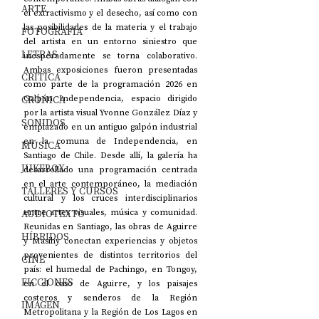
ARTE
el extractivismo y el desecho, así como con 
las posibilidades de la materia y el trabajo 
FOTOGRAFÍA
del artista en un entorno siniestro que 
LETRAS
inesperadamente se torna colaborativo. 
Ambas exposiciones fueron presentadas 
CRÍTICA
como parte de la programación 2026 en 
CRÓNICA
Galpón Independencia, espacio dirigido 
por la artista visual Yvonne González Díaz y 
SONIDOS
emplazado en un antiguo galpón industrial 
en la comuna de Independencia, en 
MÚSICA
Santiago de Chile. Desde allí, la galería ha 
JUKEBOX
desarrollado una programación centrada 
en el arte contemporáneo, la mediación 
TALLERES Y CURSOS
cultural y los cruces interdisciplinarios 
AUDIOTEXTO
entre artes visuales, música y comunidad. 
Reunidas en Santiago, las obras de Aguirre 
HÍBRIDOS
y Masihy conectan experiencias y objetos 
provenientes de distintos territorios del 
CINE
país: el humedal de Pachingo, en Tongoy, 
FICCIONES
en el caso de Aguirre, y los paisajes 
costeros y senderos de la Región 
IMAGEN
Metropolitana y la Región de Los Lagos en 