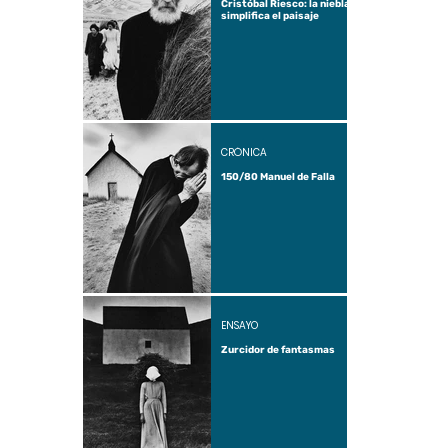
Cristóbal Riesco: la niebla
simplifica el paisaje
CRÓNICA
150/80 Manuel de Falla
ENSAYO
Zurcidor de fantasmas