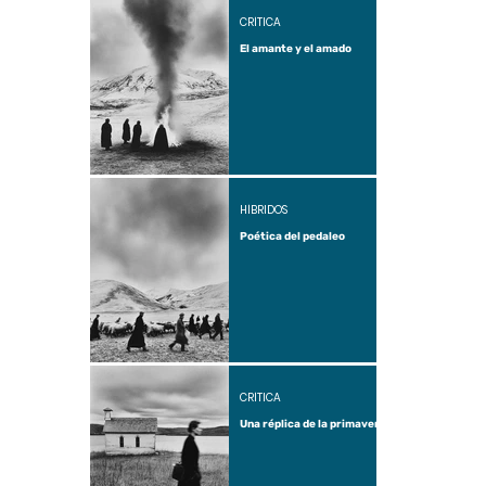
CRÍTICA
El amante y el amado
HÍBRIDOS
Poética del pedaleo
CRÍTICA
Una réplica de la primavera