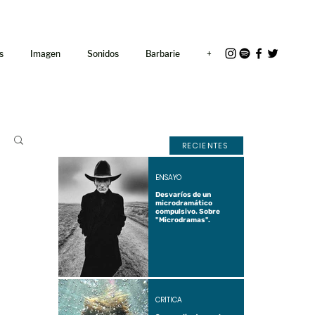
<link rel="icon"
href="/path/to/favicon.ico">
s
Imagen
Sonidos
Barbarie
+
RECIENTES
ENSAYO
Desvaríos de un
microdramático
compulsivo. Sobre
"Microdramas".
CRÍTICA