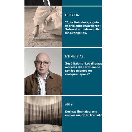
FILOSOFÍA
“E, inclinándose, siguió
escribiendo en la tierra”.
Sobre el acto de escribir en
los Evangelios.
ENTREVISTAS
José Salem: “Los dilemas
morales del ser humano
son los mismos en
cualquier época”
ARTE
Derivas liminales: una
conversación en tránsito