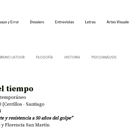
sayo y Error
Dossiers
Entrevistas
Letras
Artes Visuale
BRUNO LATOUR
FILOSOFÍA
HISTORIA
PSICOANÁLISIS
ÍA
LETRAS
CRÍTICA
CRÓNICA
SONIDOS
el tiempo
ontemporáneo
 CURSOS
AUDIOTEXTO
HÍBRIDOS
CINE
FICCIONES
 [Cerrillos - Santiago
4
e y resistencia a 50 años del golpe”
o y Florencia San Martín
AFUERISMOS
POESÍA
ENSAYO