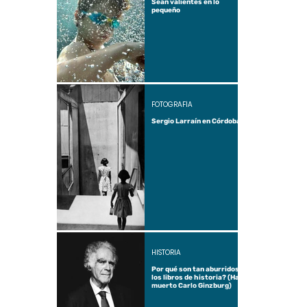
Sean valientes en lo
pequeño
FOTOGRAFÍA
Sergio Larraín en Córdoba
HISTORIA
Por qué son tan aburridos
los libros de historia? (Ha
muerto Carlo Ginzburg)