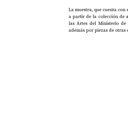
La muestra, que cuenta con el
a partir de la colección de 
DOSSIER NOCHE DE LAS IDEAS
ANTR
las Artes del Ministerio de
además por piezas de otras c
CIENCIA Y TECNOLOGÍA