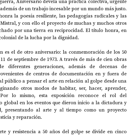
 guerra, Aniversario devela una práctica colectiva, urgente 
, además de un trabajo incesable por un mundo más justo. 
honra la poesía resiliente, las pedagogías radicales y las 
Mistral, y con ello el proyecto de muchas y muchos otros 
hado por una tierra en reciprocidad. El título honra, en 
colonial de la lucha por la dignidad. 
ón es el de otro aniversario: la conmemoración de los 50 
 11 de septiembre de 1973. A través de más de cien obras 
 de diferentes generaciones, además de decenas de 
rovenientes de centros de documentación en y fuera de 
 al público a pensar el arte en relación al golpe desde una 
aginando otros modos de habitar, ser, hacer, aprender, 
 Por lo mismo, esta exposición reconoce el rol del 
o global en los eventos que dieron inicio a la dictadura y 
d, presentando al arte y al tiempo como un proyecto 
sticia y reparación. 
te y resistencia a 50 años del golpe se divide en cinco 