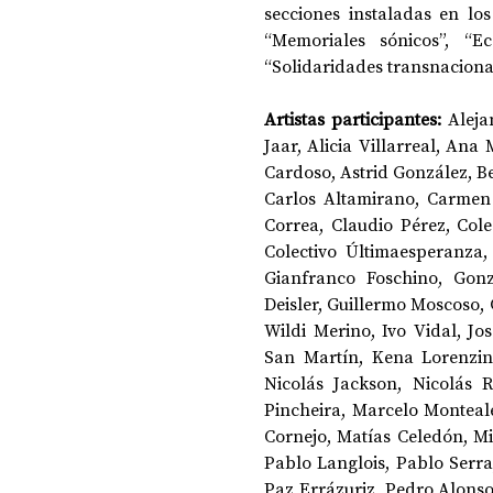
secciones instaladas en los
“Memoriales sónicos”, “Ec
“Solidaridades transnacional
Artistas participantes: 
Aleja
Jaar, Alicia Villarreal, An
Cardoso, Astrid González, B
Carlos Altamirano, Carmen 
Correa, Claudio Pérez, Cole
Colectivo Últimaesperanza,
Gianfranco Foschino, Gonz
Deisler, Guillermo Moscoso,
Wildi Merino, Ivo Vidal, Jos
San Martín, Kena Lorenzini,
Nicolás Jackson, Nicolás 
Pincheira, Marcelo Monteal
Cornejo, Matías Celedón, Mi
Pablo Langlois, Pablo Serra,
Paz Errázuriz, Pedro Alonso, 