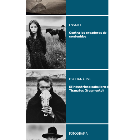
ENSAYO
Contra los creadores de
contenidos
PSICOANÁLISIS
El industrioso caballero de
Thanatos (fragmento)
FOTOGRAFÍA