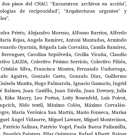
 dos pisos del CNAC: “Encuentros: archivos en acción”, 
ologías de reciprocidad”, “Arquitecturas urgentes” y 
es”.  
ndra Prieto, Alejandro Moreno, Alfonso Barrios, Alfredo 
a María Rojas, Angela Ramírez, Antoni Muntadas, Armindo 
ernardo Oyarzún, Brigada Luis Corvalán, Camila Ramírez, 
Berenguer, Carolina Sepúlveda, Cecilia Vicuña, Claudio 
ctivo LAGDA, Colectivo Pésimo Servicio, Colectivo Piñén, 
 Cristián Silva, Francisca Montes, Fernando Undurraga, 
alo Aguirre, Gonzalo Cueto, Gonzalo Díaz, Guillermo 
 Guísela Munita, Hugo Palmarola, Ignacio Gumucio, Ingrid 
é Balmes, Juan Castillo, Juan Dávila, Juan Downey, Julia 
 Kika Mazry, Leo Portus, Lotty Rosenfeld, Luis Poirot, 
Rupcich, Nido textil, Máximo Colón, Máximo Corvalán-
egre, María Verónica San Martín, Mario Fonseca, Marisa 
guel Ángel Vidaurre, Miguel Lawner, Miguel Montecinos, 
 Patricio Salinas, Patricio Vogel, Paula Baeza Pailamilla, 
People’s Painters, Pilar Quinteros, Rafael Alberti, Rainer 