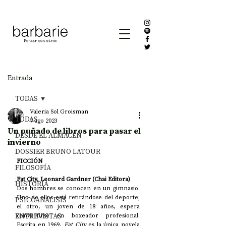
Entrada
TODAS
Valeria Sol Groisman
TODAS
7 ago 2023
Un puñado de libros para pasar el
DESDE EL ALMACÉN
invierno
DOSSIER BRUNO LATOUR
FICCIÓN
FILOSOFÍA
Fat City, Leonard Gardner (Chai Editora)
HISTORIA
Dos hombres se conocen en un gimnasio. 
Uno de ellos está retirándose del deporte; 
PSICOANÁLISIS
el otro, un joven de 18 años, espera 
ENTREVISTAS
convertirse en boxeador profesional. 
Escrita en 1969, 
Fat City
 es la única novela 