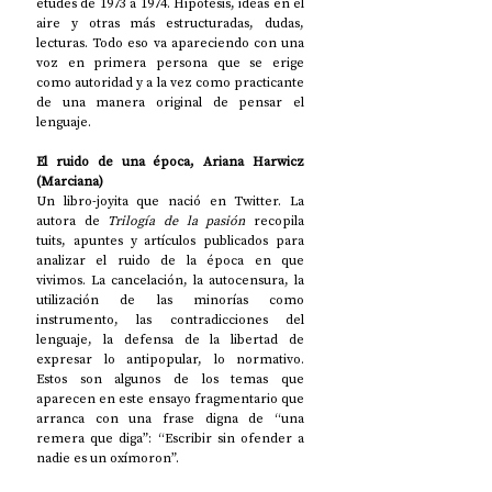
études de 1973 a 1974. Hipótesis, ideas en el 
aire y otras más estructuradas, dudas, 
lecturas. Todo eso va apareciendo con una 
voz en primera persona que se erige 
como autoridad y a la vez como practicante 
de una manera original de pensar el 
lenguaje. 
El ruido de una época, Ariana Harwicz 
(Marciana)
Un libro-joyita que nació en Twitter. La 
autora de 
Trilogía de la pasión
 recopila 
tuits, apuntes y artículos publicados para 
analizar el ruido de la época en que 
vivimos. La cancelación, la autocensura, la 
utilización de las minorías como 
instrumento, las contradicciones del 
lenguaje, la defensa de la libertad de 
expresar lo antipopular, lo normativo. 
Estos son algunos de los temas que 
aparecen en este ensayo fragmentario que 
arranca con una frase digna de “una 
remera que diga”: “Escribir sin ofender a 
nadie es un oxímoron”. 