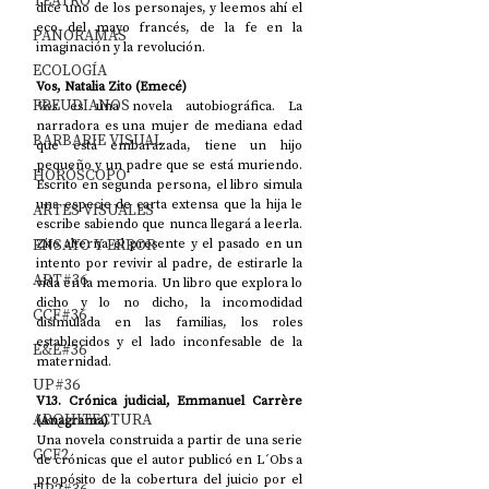
TEATRO
dice uno de los personajes, y leemos ahí el 
eco del mayo francés, de la fe en la 
PANORAMAS
imaginación y la revolución. 
ECOLOGÍA
Vos, Natalia Zito (Emecé)
FREUDIANOS
Vos
 es una novela autobiográfica. La 
narradora es una mujer de mediana edad 
BARBARIE VISUAL
que está embarazada, tiene un hijo 
pequeño y un padre que se está muriendo. 
HORÓSCOPO
Escrito en segunda persona, el libro simula 
una especie de carta extensa que la hija le 
ARTES VISUALES
escribe sabiendo que nunca llegará a leerla. 
ENSAYO Y ERROR
Zito alterna el presente y el pasado en un 
intento por revivir al padre, de estirarle la 
ART#36
vida en la memoria. Un libro que explora lo 
dicho y lo no dicho, la incomodidad 
CCF#36
disimulada en las familias, los roles 
establecidos y el lado inconfesable de la 
E&E#36
maternidad. 
UP#36
V13. Crónica judicial, Emmanuel Carrère 
ARQUITECTURA
(Anagrama)
Una novela construida a partir de una serie 
CCF2
de crónicas que el autor publicó en L´Obs a 
propósito de la cobertura del juicio por el 