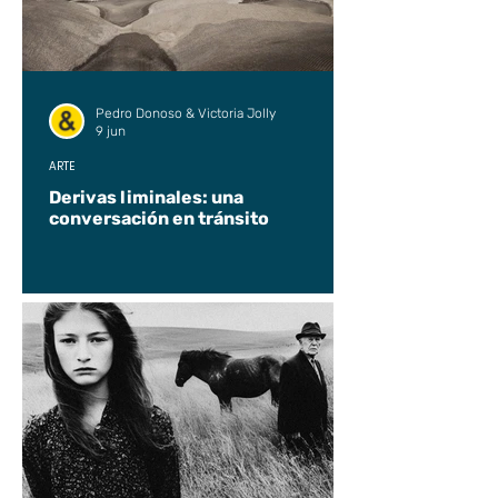
Pedro Donoso & Victoria Jolly
9 jun
ARTE
Derivas liminales: una
conversación en tránsito