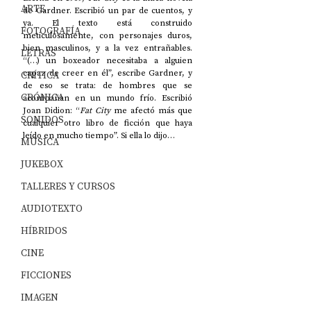
ARTE
de Gardner. Escribió un par de cuentos, y 
ya. El texto está construido 
FOTOGRAFÍA
meticulosamente, con personajes duros, 
bien masculinos, y a la vez entrañables. 
LETRAS
“(…) un boxeador necesitaba a alguien 
capaz de creer en él”, escribe Gardner, y 
CRÍTICA
de eso se trata: de hombres que se 
CRÓNICA
acompañan en un mundo frío. Escribió 
Joan Didion: “
Fat City 
me afectó más que 
SONIDOS
cualquier otro libro de ficción que haya 
leído en mucho tiempo”. Si ella lo dijo…
MÚSICA
JUKEBOX
TALLERES Y CURSOS
AUDIOTEXTO
HÍBRIDOS
CINE
FICCIONES
IMAGEN