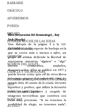
BARBARIE
ORÁCULO
AFUERISMOS
POESÍA
ENSAYO
Ellos (Secuencias del desasosiego) , Kay 
Dick (Fiordo)
DOSSIER NOCHE DE LAS IDEAS
Una distopía de la página 9 a la 113. 
ANTROPOLOGÍA
Escondidos en una especie de burbuja en la 
que se creen más o menos a salvo, un 
OPINIÓN
grupo de artistas defiende la libertad de 
expresarse mientras “alguien” o “algo” 
50 AÑOS DEL GOLPE
intenta censurarlos, anularlos, 
desaparecerlos. 
Ellos
 se publicó en 1977 y 
CIENCIA Y TECNOLOGÍA
puede leerse como 
spin off
 de otros libros 
del mismo género: 
Fahrenheit 451
, 
1984
, 
Un 
DOSSIER CONSEJO CONSTITUCIONAL
mundo feliz
, 
El cuento de la criada
. Un texto 
2023
hipnótico y poético, que utiliza la iteración 
FUTURO ANTERIOR
como recurso opresivo y cargado de 
imágenes terroríficas que conviven con 
PODCAST
otras muy preciosas. “Si no tenemos la 
posibilidad de elegir, no tenemos nada”, 