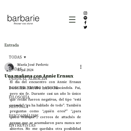
Entrada
TODAS
María José Pavlovic
TODAS
17 jul 2024
Una mañana con Annie Ernaux
DESDE EL ALMACÉN
El día del encuentro con Annie Ernaux 
DOSSIER BRUNO LATOUR
hacía frío. Llevaba meses buscándola. Fui, 
pero sin fe. Durante casi un año lo único 
FILOSOFÍA
que recibí fueron negativas, del tipo “está 
cansada” “ya ha hablado de todo”. También 
HISTORIA
preguntas como “¿quién eres?” “¿para 
PSICOANÁLISIS
quién trabajas?”, correos de attachés de 
presse que se acumularon para nunca ser 
ENTREVISTAS
abiertos. No me quedaba otra posibilidad 