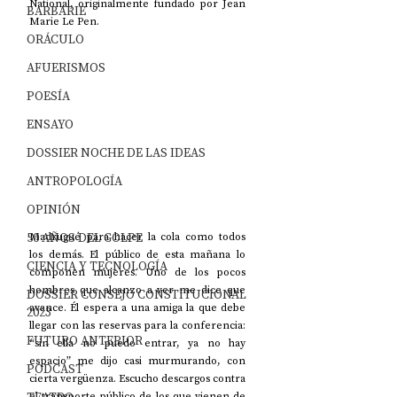
National, originalmente fundado por Jean 
BARBARIE
Marie Le Pen.
ORÁCULO
AFUERISMOS
POESÍA
ENSAYO
DOSSIER NOCHE DE LAS IDEAS
ANTROPOLOGÍA
OPINIÓN
50 AÑOS DEL GOLPE
Madrugué para hacer la cola como todos 
los demás. El público de esta mañana lo 
CIENCIA Y TECNOLOGÍA
componen mujeres. Uno de los pocos 
hombres que alcanzo a ver me dice que 
DOSSIER CONSEJO CONSTITUCIONAL
avance. Él espera a una amiga la que debe 
2023
llegar con las reservas para la conferencia: 
FUTURO ANTERIOR
“sin ella no puedo entrar, ya no hay 
espacio” me dijo casi murmurando, con 
PODCAST
cierta vergüenza. Escucho descargos contra 
el transporte público de los que vienen de 