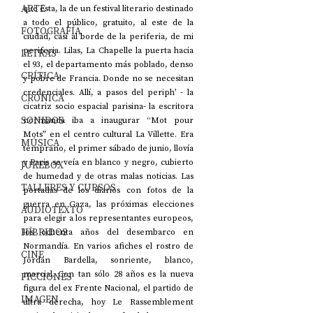
ARTE
que ésta, la de un festival literario destinado 
a todo el público, gratuito, al este de la 
FOTOGRAFÍA
ciudad, casi al borde de la periferia, de mi 
periferia. Lilas, La Chapelle la puerta hacia 
LETRAS
el 93, el departamento más poblado, denso 
CRÍTICA
y pobre de Francia. Donde no se necesitan 
credenciales. Allí, a pasos del periph’ - la 
CRÓNICA
cicatriz socio espacial parisina- la escritora 
SONIDOS
normanda iba a inaugurar “Mot pour 
Mots” en el centro cultural La Villette. Era 
MÚSICA
temprano, el primer sábado de junio, llovía 
y Paris se veía en blanco y negro, cubierto 
JUKEBOX
de humedad y de otras malas noticias. Las 
TALLERES Y CURSOS
portadas de los diarios con fotos de la 
guerra en Gaza, las próximas elecciones 
AUDIOTEXTO
para elegir a los representantes europeos, 
HÍBRIDOS
los ochenta años del desembarco en 
Normandía. En varios afiches el rostro de 
CINE
Jordan Bardella, sonriente, blanco, 
marcial. Con tan sólo 28 años es la nueva 
FICCIONES
figura del ex Frente Nacional, el partido de 
IMAGEN
ultra derecha, hoy Le Rassemblement 