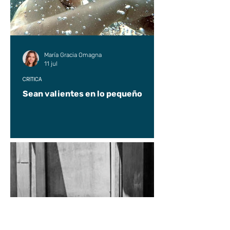
María Gracia Omagna
11 jul
CRÍTICA
Sean valientes en lo pequeño