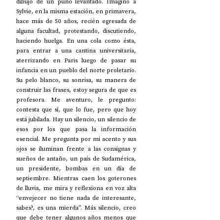
dibujo de un puño levantado. Imagino a 
Sylvie, en la misma estación, en primavera, 
hace más de 50 años, recién egresada de 
alguna facultad, protestando, discutiendo, 
haciendo huelga. En una cola como ésta, 
para entrar a una cantina universitaria, 
aterrizando en Paris luego de pasar su 
infancia en un pueblo del norte proletario. 
Su pelo blanco, su sonrisa, su manera de 
construir las frases, estoy segura de que es 
profesora. Me aventuro, le pregunto: 
contesta que sí, que lo fue, pero que hoy 
está jubilada. Hay un silencio, un silencio de 
esos por los que pasa la información 
esencial. Me pregunta por mi acento y sus 
ojos se iluminan frente a las consignas y 
sueños de antaño, un país de Sudamérica, 
un presidente, bombas en un día de 
septiembre. Mientras caen los goterones 
de lluvia, me mira y reflexiona en voz alta 
“envejecer no tiene nada de interesante, 
sabes?, es una mierda”. Más silencio, creo 
que debe tener algunos años menos que 