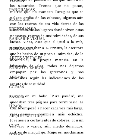
TEATRO
los suburbios. Trenes que no pasan, 
PANORAMAS
metros que no avanzan. Paraguas que se 
pelean arriba de las cabezas, algunas aún 
ECOLOGÍA
con los rastros de esa vida detrás de las 
FREUDIANOS
almohadas, de los lugares donde viven estas 
personas, rastros de sus intimidades, de sus 
BARBARIE VISUAL
luchas. Vidas, esas que al igual a la mía, 
HORÓSCOPO
vienen a escuchar a A. Ernaux, la escritora 
que ha hecho de su propia intimidad, de lo 
ARTES VISUALES
incontable, su propia materia. En la 
búsqueda de algo, todos nos dejamos 
ENSAYO Y ERROR
empapar por los goterones y nos 
ART#36
movemos según las indicaciones de los 
agentes de seguridad.
CCF#36
E&E#36
Guardé en mi bolso “Pura pasión”, me 
quedaban tres páginas para terminarlo. La 
UP#36
cola se empezó a hacer cada vez más larga, 
más densa.  También más ecléctica. 
ARQUITECTURA
Jóvenes en cortavientos de colores, con un 
CCF2
solo aro o varios, aún medio dormidos, 
rastros de maquillaje. Mujeres, muchísimas 