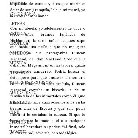
ARTE
imposible de conocer, si es que morir es 
dejar de ser. Tranquila, le dijo mi mamá, yo 
FOTOGRAFÍA
la estoy acompañando.
LETRAS
Con mi abuela, yo adolescente, de doce o 
CRÍTICA
trece años, éramos fanáticos de 
Highlander, la serie (años después supe 
CRÓNICA
que había una película que no me gusta 
SONIDOS
nada). Esa que protagoniza Duncan 
MacLeod, del clan MacLeod. Creo que la 
MÚSICA
daban en Megavisión, en las tardes, quizás 
después de almuerzo. Podría buscar el 
JUKEBOX
dato, pero para qué ensuciar la memoria 
TALLERES Y CURSOS
con precisiones. En cada capítulo, Duncan 
MacLeod contaba su historia, la de su 
AUDIOTEXTO
familia y la de los inmortales como él. Que 
HÍBRIDOS
había nacido hace cuatrocientos años en las 
tierras altas de Escocia y que solo podía 
CINE
morir si le cortaban la cabeza. El que lo 
haga, el que lo mate a él o a cualquier 
FICCIONES
inmortal heredará su poder: “Al final, solo 
IMAGEN
quedará uno”, advertía, con toda lógica.