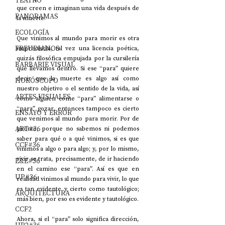
TEATRO
que creen e imaginan una vida después de 
PANORAMAS
la muerte.
ECOLOGÍA
Que vinimos al mundo para morir es otra 
FREUDIANOS
imprecisión, tal vez una licencia poética, 
quizás filosófica empujada por la cursilería 
BARBARIE VISUAL
que llevamos dentro. Si ese “para” quiere 
decir que la muerte es algo así como 
HORÓSCOPO
nuestro objetivo o el sentido de la vida, así 
ARTES VISUALES
como alguien come “para” alimentarse o 
“para” gozar, entonces tampoco es cierto 
ENSAYO Y ERROR
que venimos al mundo para morir. Por de 
ART#36
pronto, porque no sabemos ni podemos 
saber para qué o a qué vinimos, si es que 
CCF#36
vinimos a algo o para algo; y, por lo mismo, 
vivir se trata, precisamente, de ir haciendo 
E&E#36
en el camino ese “para”. Así es que en 
UP#36
realidad vinimos al mundo para vivir, lo que 
es tan evidente y cierto como tautológico; 
ARQUITECTURA
más bien, por eso es evidente y tautológico.
CCF2
Ahora, si el “para” solo significa dirección, 