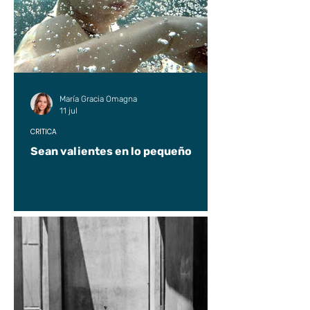
María Gracia Omagna
11 jul
CRÍTICA
Sean valientes en lo pequeño