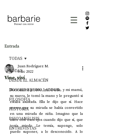
Entrada
TODAS
Juan Rodríguez M.
TODAS
6 dic 2022
Vine, viví
DESDE EL ALMACÉN
DOSSIER BRUNO LATOUR
Iba a morir pronto, mi abuela, y mi mamá, 
su nuera, le tomó la mano y le preguntó si 
FILOSOFÍA
estaba asustada. Ella le dijo que sí. Hace 
meses que su mirada se había convertido 
HISTORIA
en una mirada de niña. Imagino que la 
PSICOANÁLISIS
miró con esos ojos cuando dijo que sí, que 
tenía miedo. Le temía, supongo, solo 
ENTREVISTAS
puedo suponer, a lo desconocido. A lo 