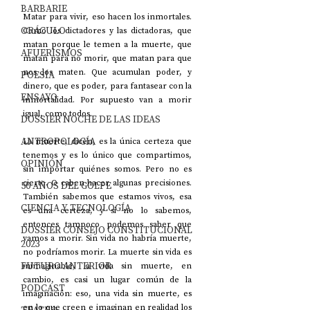
BARBARIE
Matar para vivir, eso hacen los inmortales. 
ORÁCULO
Como los dictadores y las dictadoras, que 
matan porque le temen a la muerte, que 
AFUERISMOS
matan para no morir, que matan para que 
nos los maten. Que acumulan poder, y 
POESÍA
dinero, que es poder, para fantasear con la 
ENSAYO
inmortalidad. Por supuesto van a morir 
igual, como todos.
DOSSIER NOCHE DE LAS IDEAS
ANTROPOLOGÍA
La muerte, dicen, es la única certeza que 
tenemos y es lo único que compartimos, 
OPINIÓN
sin importar quiénes somos. Pero no es 
cierto. O caben hacer algunas precisiones. 
50 AÑOS DEL GOLPE
También sabemos que estamos vivos, esa 
CIENCIA Y TECNOLOGÍA
es una certeza, y si no lo sabemos, 
entonces tampoco podemos saber que 
DOSSIER CONSEJO CONSTITUCIONAL
vamos a morir. Sin vida no habría muerte, 
2023
no podríamos morir. La muerte sin vida es 
FUTURO ANTERIOR
inimaginable, la vida sin muerte, en 
cambio, es casi un lugar común de la 
PODCAST
imaginación: eso, una vida sin muerte, es 
en lo que creen e imaginan en realidad los 