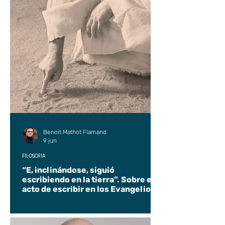
Benoit Mathot Flamand
9 jun
FILOSOFÍA
“E, inclinándose, siguió
escribiendo en la tierra”. Sobre el
acto de escribir en los Evangelios.