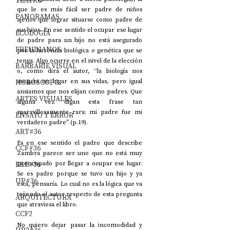
TEATRO
que le es más fácil ser padre de niños 
PANORAMAS
ajenos que lograr situarse como padre de 
sus hijos. En ese sentido el ocupar ese lugar 
ECOLOGÍA
de padre para un hijo no está asegurado 
FREUDIANOS
por la herencia biológica o genética que se 
tenga. Algo ocurre en el nivel de la elección 
BARBARIE VISUAL
o, como dirá el autor, “la biología nos 
HORÓSCOPO
asegura un lugar en sus vidas, pero igual 
ansiamos que nos elijan como padres. Que 
ARTES VISUALES
alguna vez digan esta frase tan 
maravillosamente rara: mi padre fue mi 
ENSAYO Y ERROR
verdadero padre” (p.19).
ART#36
Es en ese sentido el padre que describe 
CCF#36
Zambra parece ser uno que no está muy 
E&E#36
preocupado por llegar a ocupar ese lugar. 
Se es padre porque se tuvo un hijo y ya 
UP#36
está, pensaría. Lo cual no es la lógica que va 
tejiendo el autor respecto de esta pregunta 
ARQUITECTURA
que atraviesa el libro.
CCF2
No quiero dejar pasar la incomodidad y 