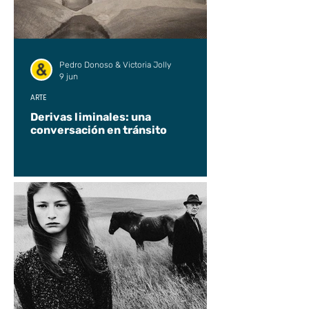
Pedro Donoso & Victoria Jolly
9 jun
ARTE
Derivas liminales: una
conversación en tránsito