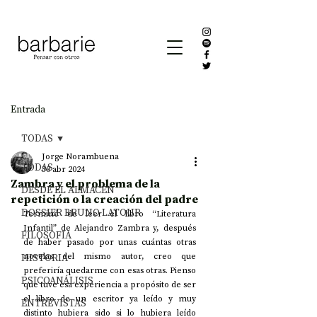
Entrada
TODAS
Jorge Norambuena
TODAS
30 abr 2024
Zambra y el problema de la
DESDE EL ALMACÉN
repetición o la creación del padre
DOSSIER BRUNO LATOUR
Terminé de leer el libro “Literatura 
Infantil” de Alejandro Zambra y, después 
FILOSOFÍA
de haber pasado por unas cuántas otras 
HISTORIA
novelas del mismo autor, creo que 
preferiría quedarme con esas otras. Pienso 
PSICOANÁLISIS
que tuve esa experiencia a propósito de ser 
el libro de un escritor ya leído y muy 
ENTREVISTAS
distinto hubiera sido si lo hubiera leído 