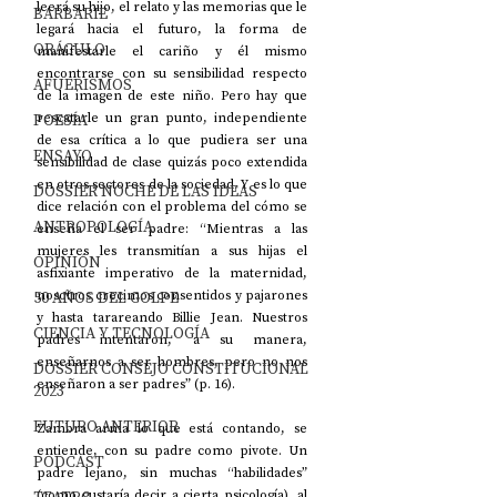
leerá su hijo, el relato y las memorias que le 
BARBARIE
legará hacia el futuro, la forma de 
ORÁCULO
manifestarle el cariño y él mismo 
encontrarse con su sensibilidad respecto 
AFUERISMOS
de la imagen de este niño. Pero hay que 
POESÍA
rescatarle un gran punto, independiente 
de esa crítica a lo que pudiera ser una 
ENSAYO
sensibilidad de clase quizás poco extendida 
en otros sectores de la sociedad. Y es lo que 
DOSSIER NOCHE DE LAS IDEAS
dice relación con el problema del cómo se 
ANTROPOLOGÍA
enseña el ser padre: “Mientras a las 
mujeres les transmitían a sus hijas el 
OPINIÓN
asfixiante imperativo de la maternidad, 
50 AÑOS DEL GOLPE
nosotros crecimos consentidos y pajarones 
y hasta tarareando Billie Jean. Nuestros 
CIENCIA Y TECNOLOGÍA
padres intentaron, a su manera, 
enseñarnos a ser hombres, pero no nos 
DOSSIER CONSEJO CONSTITUCIONAL
enseñaron a ser padres” (p. 16).
2023
FUTURO ANTERIOR
Zambra arma lo que está contando, se 
entiende, con su padre como pivote. Un 
PODCAST
padre lejano, sin muchas “habilidades” 
(como gustaría decir a cierta psicología), al 