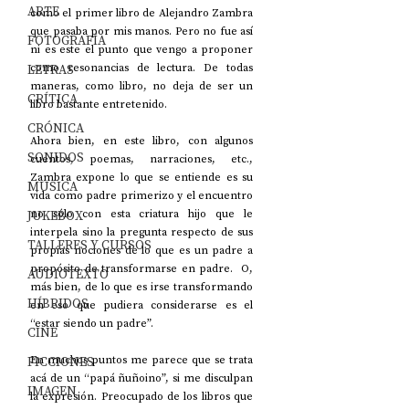
ARTE
como el primer libro de Alejandro Zambra 
que pasaba por mis manos. Pero no fue así 
FOTOGRAFÍA
ni es este el punto que vengo a proponer 
LETRAS
como resonancias de lectura. De todas 
maneras, como libro, no deja de ser un 
CRÍTICA
libro bastante entretenido.
CRÓNICA
Ahora bien, en este libro, con algunos 
SONIDOS
cuentos, poemas, narraciones, etc., 
Zambra expone lo que se entiende es su 
MÚSICA
vida como padre primerizo y el encuentro 
JUKEBOX
no sólo con esta criatura hijo que le 
interpela sino la pregunta respecto de sus 
TALLERES Y CURSOS
propias nociones de lo que es un padre a 
propósito de transformarse en padre.  O, 
AUDIOTEXTO
más bien, de lo que es irse transformando 
HÍBRIDOS
en eso que pudiera considerarse es el 
“estar siendo un padre”.
CINE
FICCIONES
En muchos puntos me parece que se trata 
acá de un “papá ñuñoino”, si me disculpan 
IMAGEN
la expresión. Preocupado de los libros que 