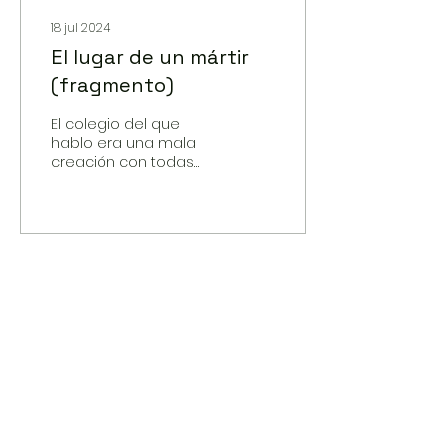
18 jul 2024
El lugar de un mártir
(fragmento)
El colegio del que
hablo era una mala
creación con todas
sus letras, y con esto
quiero decir que mejor
hubieran hecho una
playa de