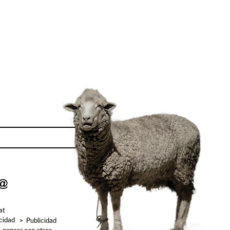
Enviar
at
acidad
> Publicidad