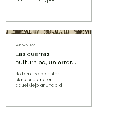
honestidad intelectual,
que la pregunta del
título constituye el
vínculo...
14 nov 2022
Las guerras
culturales, un error
estratégico de la
No termina de estar
izquierda
claro si, como en
aquel viejo anuncio de
desodorante (“¿le
abandonó su
desodorante?”