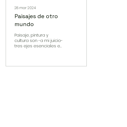
28 mar 2024
Paisajes de otro
mundo
Paisaje, pintura y
cultura son -a mi juicio-
tres ejes esenciales en
la obra de Germán
Tagle. Ya en los
primeros años de este
siglo sus obra