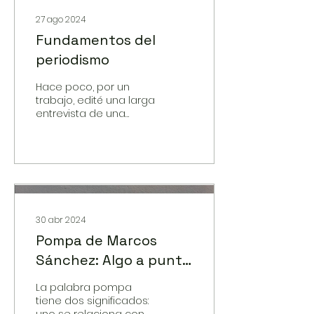
27 ago 2024
Fundamentos del
periodismo
Hace poco, por un
trabajo, edité una larga
entrevista de una
profesional de las
ciencias sociales. No le
gustó nada mi
intervención y se que
30 abr 2024
Pompa de Marcos
Sánchez: Algo a punto
de reventar
La palabra pompa
tiene dos significados:
uno se relaciona con