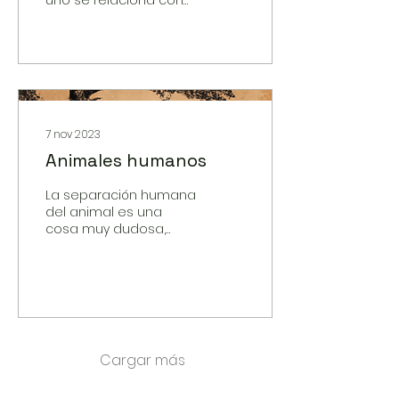
las raíces griegas y
latinas de la palabra
procesión, y se refiere
a lo suntuo
7 nov 2023
Animales humanos
La separación humana
del animal es una
cosa muy dudosa,
ligada al
conservadurismo y al
escepticismo fanático
occidental, cartesiano,
cuando
Cargar más