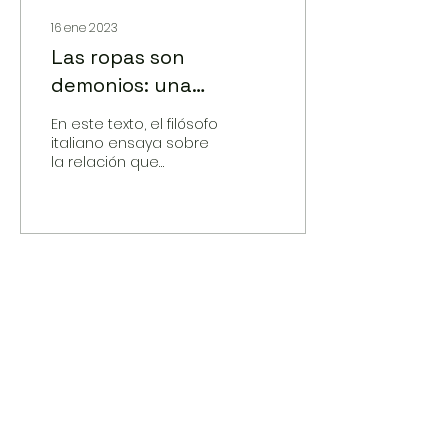
16 ene 2023
Las ropas son
demonios: una
felicidad sensible
En este texto, el filósofo
italiano ensaya sobre
la relación que
tenemos con nuestras
ropas, sobre cuánto
hay de nosotros en
ellas