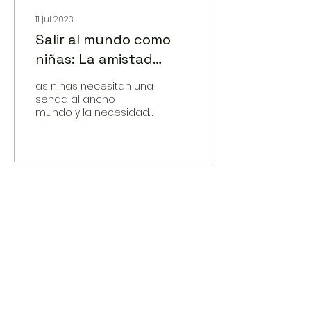
11 jul 2023
Salir al mundo como
niñas: La amistad
como lazo libidinal y
as niñas necesitan una
político
senda al ancho
mundo y la necesidad
de la niña de afirmar