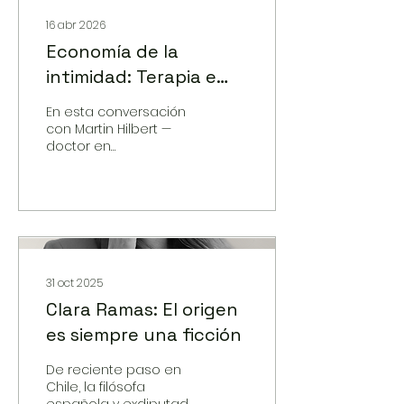
16 abr 2026
Economía de la
intimidad: Terapia e
Inteligencia Artificial
En esta conversación
(IA)
con Martin Hilbert —
doctor en
Comunicaciones,
economista social y
referente internacional
en sistemas
complejos, de
información y
desarrollo digital—
abordamos una
31 oct 2025
mutación decisiva en
Clara Ramas: El origen
la historia reciente de
es siempre una ficción
la inteligencia artificial:
su desplazamiento
desde herramienta
De reciente paso en
cognitiva hacia
Chile, la filósofa
espacio de intimidad,
española y exdiputada