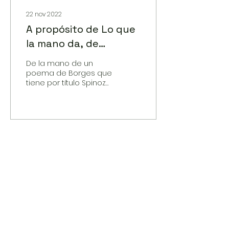
22 nov 2022
A propósito de Lo que
la mano da, de
Marcela Rivera
De la mano de un
poema de Borges que
tiene por título Spinoza
—“Las traslúcidas
manos del judío/
labran en la penumbra
los cristales /