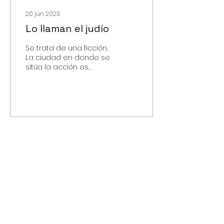
20 jun 2023
Lo llaman el judío
Se trata de una ficción.
La ciudad en donde se
sitúa la acción es
imaginaria. Obedece a
dos poderes, a dos
partidos políticos: un
partido