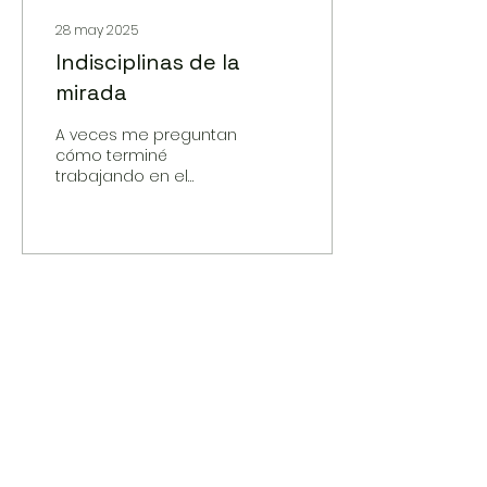
28 may 2025
Indisciplinas de la
mirada
A veces me preguntan
cómo terminé
trabajando en el
análisis de las
imágenes. No fue una
elección, sino una
condición
generacional,
respondo. Crecimos
con la tele como
niñera, con dibujos
animados que no solo
entretenían, sino que
construían nuestra
relación con lo visible.
No me importaba
tanto la peripecia de
los dibujitos