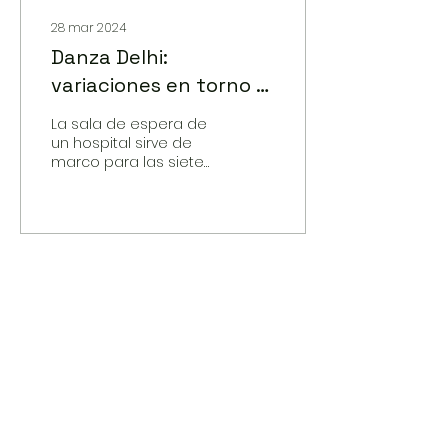
28 mar 2024
Danza Delhi:
variaciones en torno al
dolor y el desapego
La sala de espera de
un hospital sirve de
marco para las siete
historias que se
agrupan en Danza
Delhi. Cada una
presenta una acción
similar