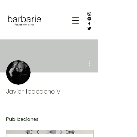
Más acciones
Javier Ibacache V.
Publicaciones