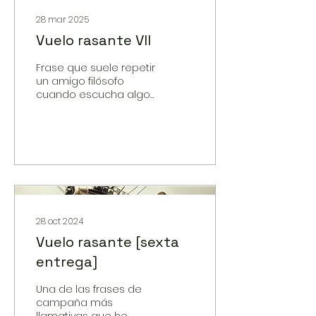
28 mar 2025
Vuelo rasante VII
Frase que suele repetir
un amigo filósofo
cuando escucha algo
muy absurdo,
irrelevante o arbitrario:
“La racionalidad es una
hipótesis”.
28 oct 2024
Vuelo rasante [sexta
entrega]
Una de las frases de
campaña más
llamativas que he