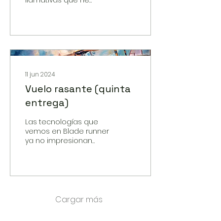
escuchado es la que
dijo el candidato
republicano que
desafió a Obama en
su reelección:
11 jun 2024
Vuelo rasante (quinta
entrega)
Las tecnologías que
vemos en Blade runner
ya no impresionan
tanto, lo que incluye
androides y
virtualidades de todo
tipo. Aquella
Cargar más