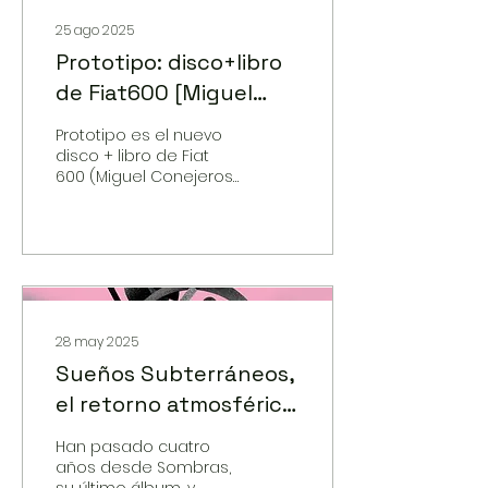
25 ago 2025
Prototipo: disco+libro
de Fiat600 [Miguel
Conejeros]
Prototipo es el nuevo
disco + libro de Fiat
600 (Miguel Conejeros).
La edición rescata
demos y rarezas de
1994–1998, el período
en que Conejeros
empezó a forjar su
sonido en solitario, y
los pone en diálogo
con un relato en
28 may 2025
primera persona
Sueños Subterráneos,
sobre sus procesos
el retorno atmosférico
creativos.
y futurista de Russell
Han pasado cuatro
años desde Sombras,
su último álbum, y