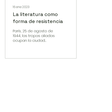
16 ene 2023
La literatura como
forma de resistencia
París, 25 de agosto de
1944, las tropas aliadas
ocupan la ciudad
francesa de Chartres.
Hay banderas y
personas en la calle,
festejan.