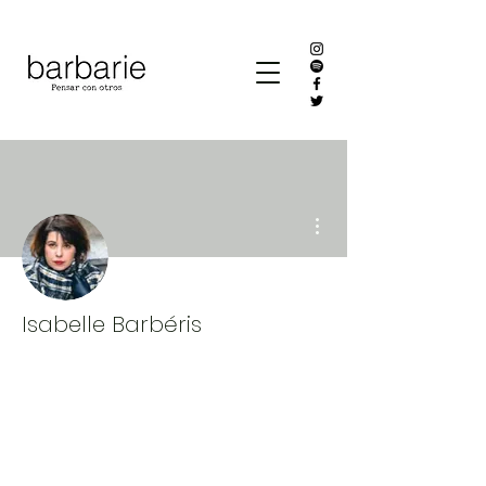
Más acciones
Isabelle Barbéris