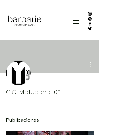
Más acciones
C.C. Matucana 100
Publicaciones