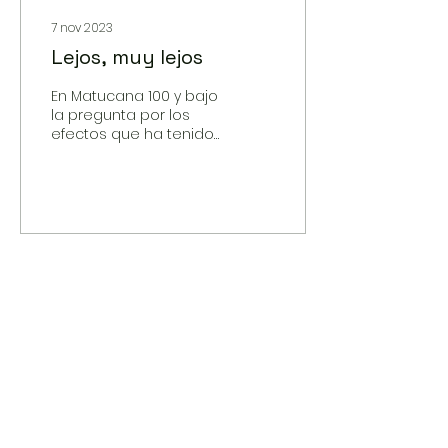
7 nov 2023
Lejos, muy lejos
En Matucana 100 y bajo
la pregunta por los
efectos que ha tenido
el Golpe de Estado en
el arte
contemporáneo
chileno, el curador
Ignacio