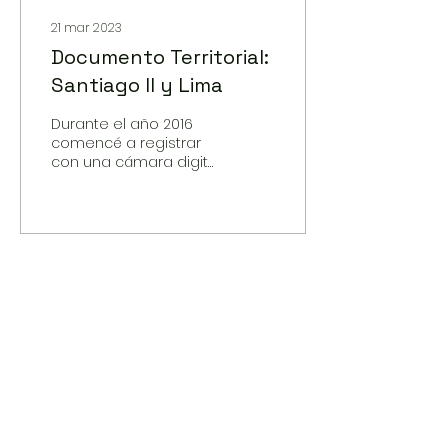
21 mar 2023
Documento Territorial:
Santiago II y Lima
Durante el año 2016
comencé a registrar
con una cámara digital
de video, distintos
acontecimientos
sucedidos en
espacios
arquitectónicos