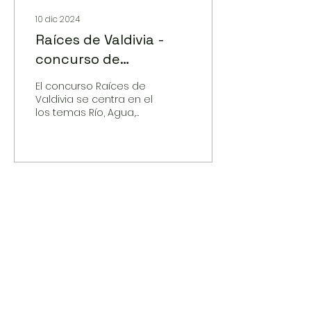
10 dic 2024
Raíces de Valdivia -
concurso de
fotografía
El concurso Raíces de
Valdivia se centra en el
los temas Río, Agua,
Ciudad Fluvial,
Conectividad y Ciclo
de Agua. A través de la
lente