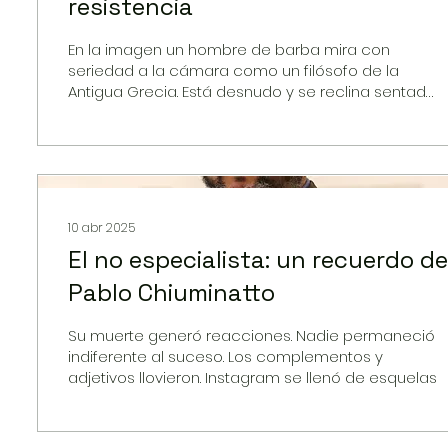
resistencia
En la imagen un hombre de barba mira con
seriedad a la cámara como un filósofo de la
Antigua Grecia. Está desnudo y se reclina sentado
hacia atrás mientras una mujer con el cabello
recogido en un peinado decimonónico, también
desnuda, se inclina sobre su sexo para
practicarle la tan arcaica felación. Es una
fotografía del pasado clásico; un montaje
explícito y genital cuyo color sepia nos indica que
10 abr 2025
todo sucedió hace más de cien años.
El no especialista: un recuerdo de
Pablo Chiuminatto
Su muerte generó reacciones. Nadie permaneció
indiferente al suceso. Los complementos y
adjetivos llovieron. Instagram se llenó de esquelas