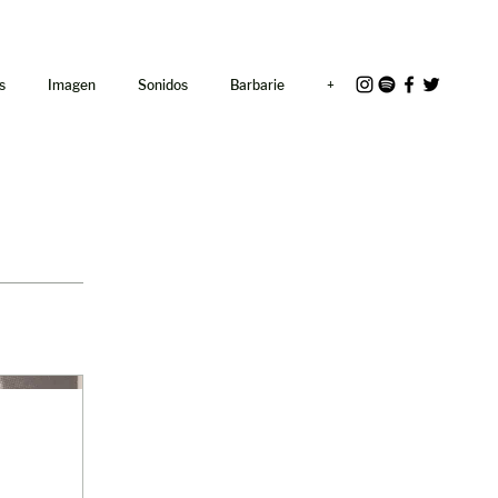
<link rel="icon"
href="/path/to/favicon.ico">
s
Imagen
Sonidos
Barbarie
+