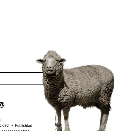
Enviar
at
acidad
> Publicidad