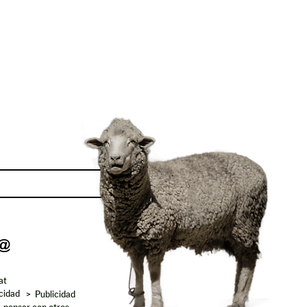
Enviar
at
acidad
> Publicidad