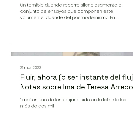
Un temible duende recorre silenciosamente el
conjunto de ensayos que componen este
volumen: el duende del posmodernismo. En
distinta medida, todos se baten con la
constatación de que vivimos en una suerte de
estado de impotencia. Algunos autores, por
ejemplo, Henríquez y Sobarzo, recurren
expresamente al término “crisis” para anudar una
serie de indicios que, en el primer caso, daría
lugar a un nihilismo inmovilizante y, en el segundo
caso, a una superficialidad que impide el
21 mar 2023
distanciamiento
Fluir, ahora (o ser instante del flu
Notas sobre Ima de Teresa Arred
“Ima” es uno de los kanji incluido en la lista de los
más de dos mil