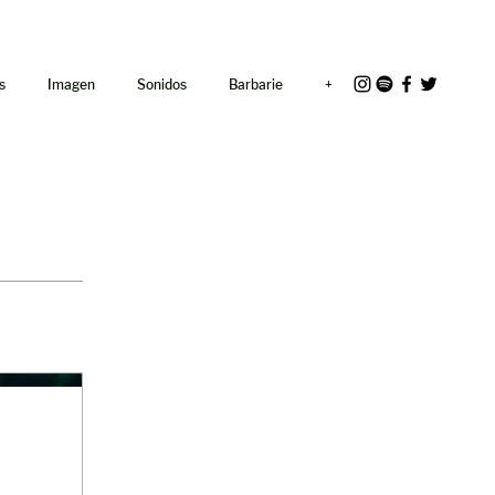
<link rel="icon"
href="/path/to/favicon.ico">
s
Imagen
Sonidos
Barbarie
+