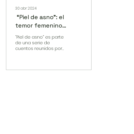
30 abr 2024
“Piel de asno”: el
temor femenino
clásico
“Piel de asno” es parte
de una serie de
cuentos reunidos por
Charles Perrault en el
libro Cuentos de
antaño, publicado en
el año 1697.