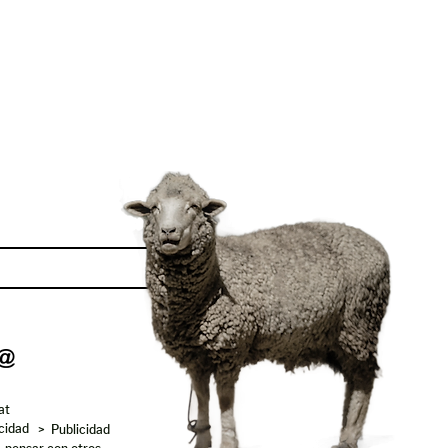
Enviar
at
acidad
> Publicidad