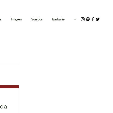
<link rel="icon"
href="/path/to/favicon.ico">
s
Imagen
Sonidos
Barbarie
+
ada