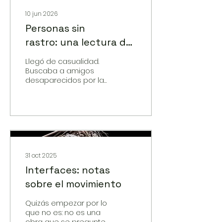
10 jun 2026
Personas sin
rastro: una lectura de
El infarto del alma en
Llegó de casualidad.
clave de álbum familiar
Buscaba a amigos
desaparecidos por la
dictadura, quienes por
alguna u otra razón
habían terminado, se
rumoreaba, como
presos políticos en
psiquiátricos. Pero lo
que vio en el Hospital
Psiquiátrico Philippe
31 oct 2025
Pinel de Putaendo —
Interfaces: notas
anteriormente un
sobre el movimiento
sanatorio para la
recuperación de
enfermos de
Quizás empezar por lo
tuberculosis, ubicado a
que no es: no es una
150 kilómetros de
obra que se pregunte