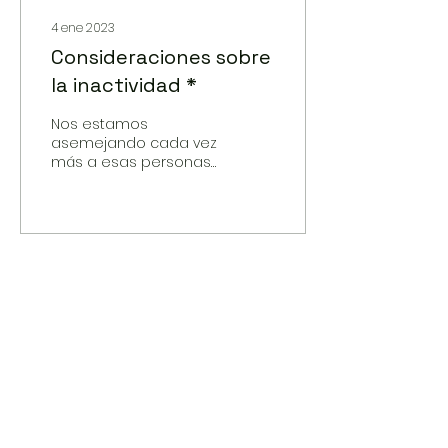
4 ene 2023
Consideraciones sobre
la inactividad *
Nos estamos
asemejando cada vez
más a esas personas
activas que «ruedan
como rueda la piedra,
conforme a la
estupidez de la
mecánica».