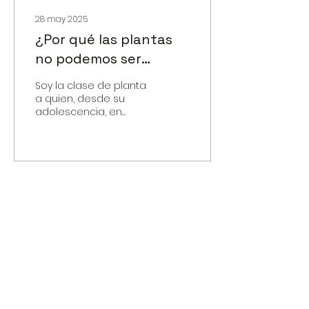
28 may 2025
¿Por qué las plantas
no podemos ser
asexuales?
Soy la clase de planta
a quien, desde su
adolescencia, en
reuniones sociales
desconocidos le
preguntan qué es. La
pregunta, bien
exasperante, nunca ha
sido de índole
filosófica, sino más
simple, reduccionista y
chabacana: mi ser se
reduce a saber mi
orientación sexual.
¿Cómo contestarle
que me defino como
un cactus en transición
a ser Sucu La Lenta,