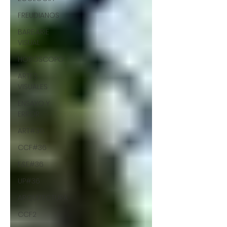
FREUDIANOS
BARBARIE
VISUAL
HORÓSCOPO
ARTES
VISUALES
ENSAYO Y
ERROR
ART#36
CCF#36
E&E#36
UP#36
ARQUITECTURA
CCF2