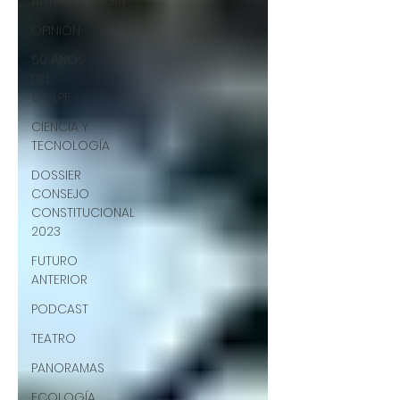
ANTROPOLOGÍA
OPINIÓN
50 AÑOS
DEL
GOLPE
CIENCIA Y
TECNOLOGÍA
DOSSIER
CONSEJO
CONSTITUCIONAL
2023
FUTURO
ANTERIOR
PODCAST
TEATRO
PANORAMAS
ECOLOGÍA