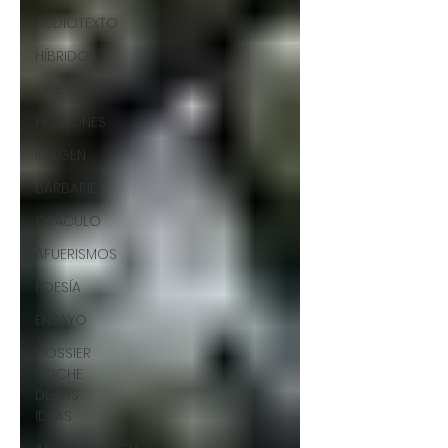
AUDIOTEXTO
HÍBRIDOS
CINE
FICCIONES
IMAGEN
BARBARIE
ORÁCULO
AFUERISMOS
POESÍA
ENSAYO
DOSSIER
NOCHE
DE LAS
IDEAS