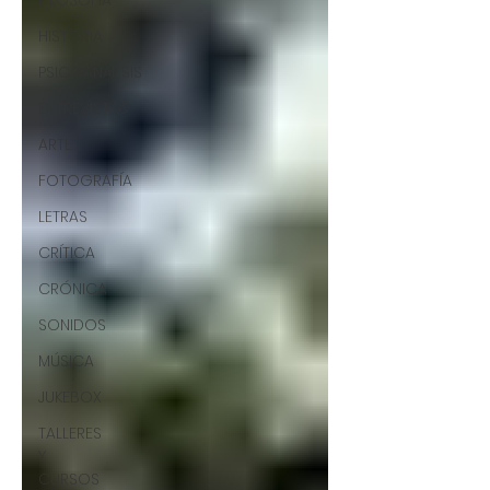
FILOSOFÍA
HISTORIA
PSICOANÁLISIS
ENTREVISTAS
ARTE
FOTOGRAFÍA
LETRAS
CRÍTICA
CRÓNICA
SONIDOS
MÚSICA
JUKEBOX
TALLERES
Y
CURSOS