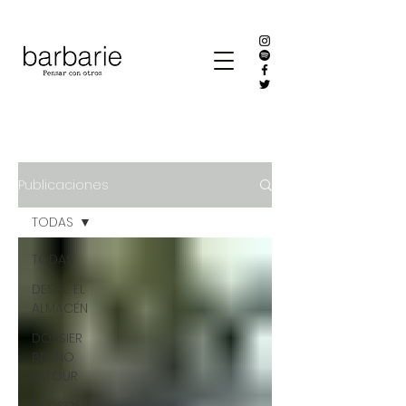
Publicaciones
TODAS
TODAS
DESDE EL
ALMACÉN
DOSSIER
BRUNO
LATOUR