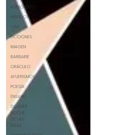
AUDIOTEXTO
HÍBRIDOS
CINE
FICCIONES
IMAGEN
BARBARIE
ORÁCULO
AFUERISMOS
POESÍA
ENSAYO
DOSSIER
NOCHE
DE LAS
IDEAS