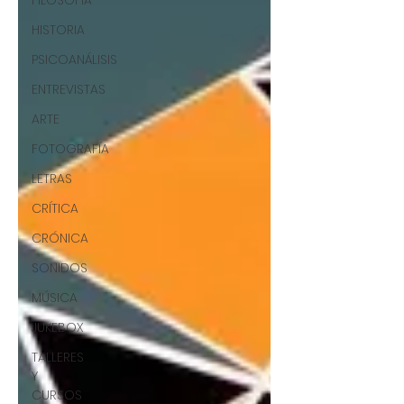
FILOSOFÍA
HISTORIA
PSICOANÁLISIS
ENTREVISTAS
ARTE
FOTOGRAFÍA
LETRAS
CRÍTICA
CRÓNICA
SONIDOS
MÚSICA
JUKEBOX
TALLERES
Y
CURSOS