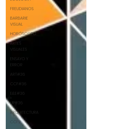
FREUDIANOS
BARBARIE
VISUAL
HORÓSCOPO
ARTES
VISUALES
ENSAYO Y
ERROR
ART#36
CCF#36
E&E#36
UP#36
ARQUITECTURA
CCF2