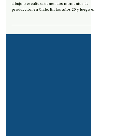
ARTE
Abstracción
Las obras abstractas desarrolladas en pintura,
dibujo o escultura tienen dos momentos de
producción en Chile. En los años 20 y luego en
los años 50. De este último momento,
reconocemos a numerosos autores que
realizaron destacadas obras en el rigor de la
medición, la métrica, la composición, los
efectos en el plano, vibraciones o
restricciones de color, los planos en
movimiento y los efectos ópticos, y el arte
concreto, donde las formas buscaban
autonomía. Toda una tendencia