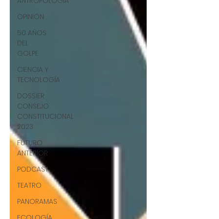
ANTROPOLOGÍA
OPINIÓN
50 AÑOS
DEL
GOLPE
CIENCIA Y
TECNOLOGÍA
DOSSIER
CONSEJO
CONSTITUCIONAL
2023
FUTURO
ANTERIOR
PODCAST
TEATRO
PANORAMAS
ECOLOGÍA