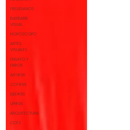
FREUDIANOS
BARBARIE
VISUAL
HORÓSCOPO
ARTES
VISUALES
ENSAYO Y
ERROR
ART#36
CCF#36
E&E#36
UP#36
ARQUITECTURA
CCF2