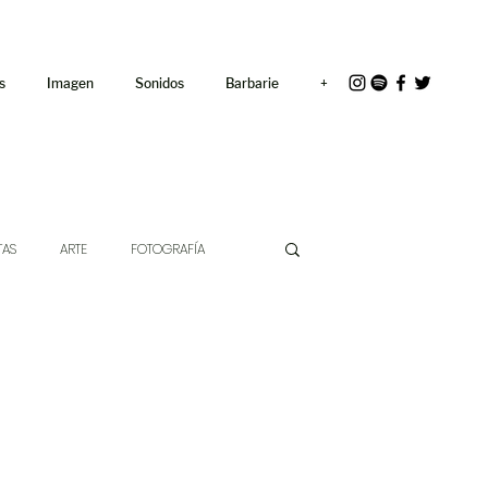
<link rel="icon"
href="/path/to/favicon.ico">
s
Imagen
Sonidos
Barbarie
+
TAS
ARTE
FOTOGRAFÍA
EXTO
HÍBRIDOS
CINE
CHE DE LAS IDEAS
ANTROPOLOGÍA