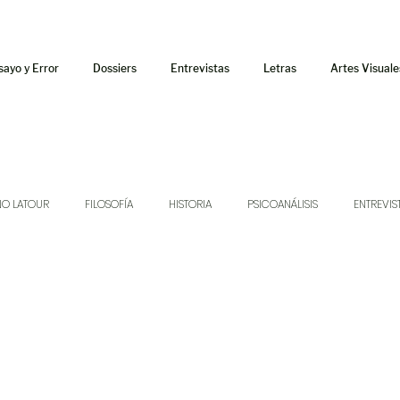
sayo y Error
Dossiers
Entrevistas
Letras
Artes Visuale
NO LATOUR
FILOSOFÍA
HISTORIA
PSICOANÁLISIS
ENTREVIS
SONIDOS
MÚSICA
JUKEBOX
TALLERES Y CURSOS
AUDIOT
ORÁCULO
AFUERISMOS
POESÍA
ENSAYO
DOSSIER NO