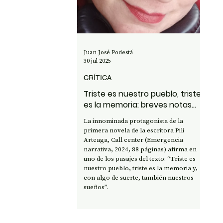
OPINIÓN
50 AÑOS DEL GOLPE
CI
Juan José Podestá
30 jul 2025
CRÍTICA
Triste es nuestro pueblo, triste
es la memoria: breves notas
sobre Call center de Pili
La innominada protagonista de la
Arteaga
primera novela de la escritora Pili
Arteaga, Call center (Emergencia
narrativa, 2024, 88 páginas) afirma en
uno de los pasajes del texto: “Triste es
nuestro pueblo, triste es la memoria y,
con algo de suerte, también nuestros
sueños”.