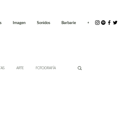
<link rel="icon"
href="/path/to/favicon.ico">
s
Imagen
Sonidos
Barbarie
+
TAS
ARTE
FOTOGRAFÍA
EXTO
HÍBRIDOS
CINE
CHE DE LAS IDEAS
ANTROPOLOGÍA