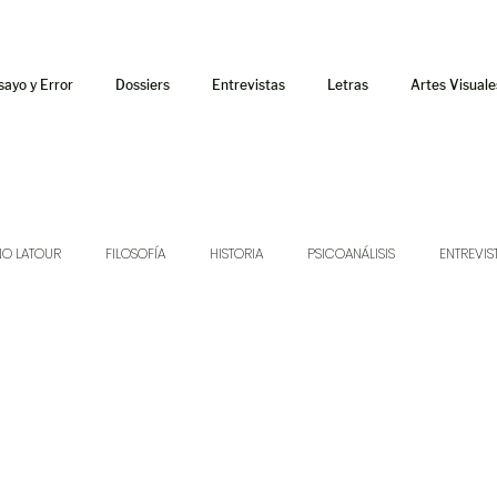
sayo y Error
Dossiers
Entrevistas
Letras
Artes Visuale
NO LATOUR
FILOSOFÍA
HISTORIA
PSICOANÁLISIS
ENTREVIS
SONIDOS
MÚSICA
JUKEBOX
TALLERES Y CURSOS
AUDIOT
ORÁCULO
AFUERISMOS
POESÍA
ENSAYO
DOSSIER NO