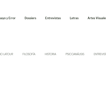
sayo y Error
Dossiers
Entrevistas
Letras
Artes Visuale
NO LATOUR
FILOSOFÍA
HISTORIA
PSICOANÁLISIS
ENTREVIS
SONIDOS
MÚSICA
JUKEBOX
TALLERES Y CURSOS
AUDIOT
ORÁCULO
AFUERISMOS
POESÍA
ENSAYO
DOSSIER NO