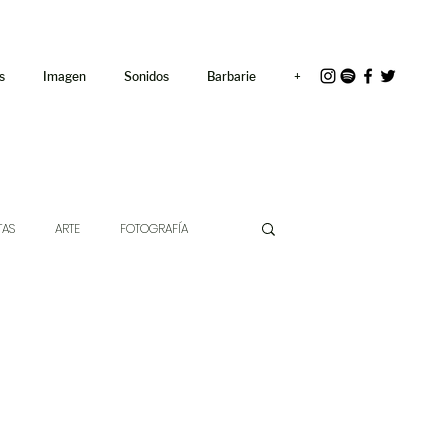
<link rel="icon"
href="/path/to/favicon.ico">
s
Imagen
Sonidos
Barbarie
+
TAS
ARTE
FOTOGRAFÍA
EXTO
HÍBRIDOS
CINE
CHE DE LAS IDEAS
ANTROPOLOGÍA