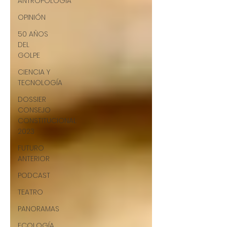
ANTROPOLOGÍA
OPINIÓN
50 AÑOS
DEL
GOLPE
CIENCIA Y
TECNOLOGÍA
DOSSIER
CONSEJO
CONSTITUCIONAL
2023
FUTURO
ANTERIOR
PODCAST
TEATRO
PANORAMAS
ECOLOGÍA