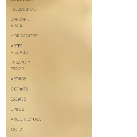
FREUDIANOS
BARBARIE
VISUAL
HORÓSCOPO
ARTES
VISUALES
ENSAYO Y
ERROR
ART#36
CCF#36
E&E#36
UP#36
ARQUITECTURA
CCF2