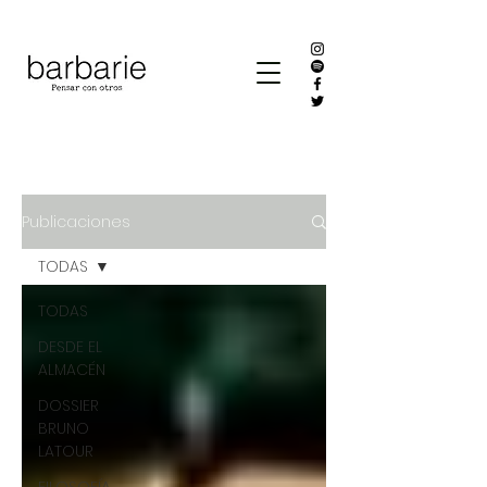
Publicaciones
TODAS
TODAS
DESDE EL
ALMACÉN
DOSSIER
BRUNO
LATOUR