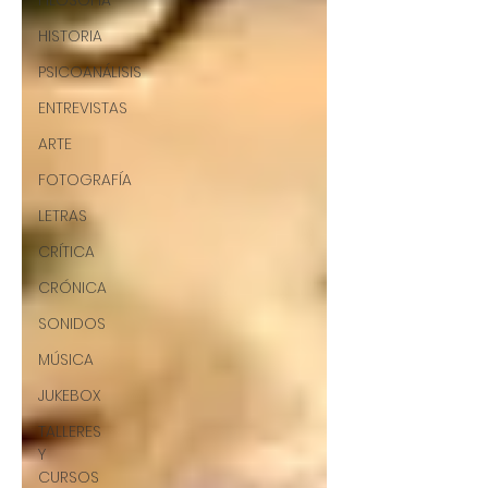
FILOSOFÍA
HISTORIA
PSICOANÁLISIS
ENTREVISTAS
ARTE
FOTOGRAFÍA
LETRAS
CRÍTICA
CRÓNICA
SONIDOS
MÚSICA
JUKEBOX
TALLERES
Y
CURSOS