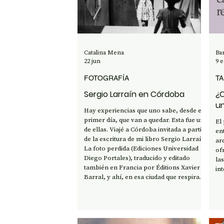
OPINIÓN
50 AÑOS DEL GOLPE
CI
Catalina Mena
Ba
22 jun
9 
FOTOGRAFÍA
TA
Sergio Larraín en Córdoba
¿C
u
Hay experiencias que uno sabe, desde el
a
primer día, que van a quedar. Esta fue una
El
de ellas. Viajé a Córdoba invitada a partir
ent
de la escritura de mi libro Sergio Larraín.
ar
La foto perdida (Ediciones Universidad
of
Diego Portales), traducido y editado
la
también en Francia por Éditions Xavier
in
Barral, y ahí, en esa ciudad que respira
historia y pensamiento, tuve la
oportunidad de compartir en dos
espacios de enorme peso simbólico: el
Museo Provincial de Fotografía Palacio