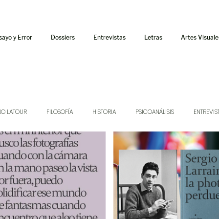
sayo y Error
Dossiers
Entrevistas
Letras
Artes Visuale
NO LATOUR
FILOSOFÍA
HISTORIA
PSICOANÁLISIS
ENTREVIS
SONIDOS
MÚSICA
JUKEBOX
TALLERES Y CURSOS
AUDIOT
ORÁCULO
AFUERISMOS
POESÍA
ENSAYO
DOSSIER NO