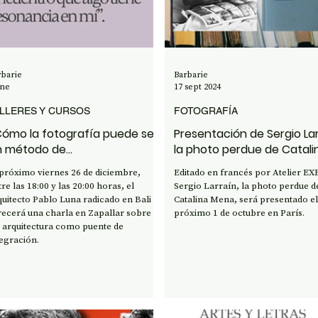
ENCIA Y TECNOLOGÍA
rbarie
Barbarie
ene
17 sept 2024
LLERES Y CURSOS
FOTOGRAFÍA
ómo la fotografía puede ser
Presentación de Sergio Lar
n método de
la photo perdue de Catali
utoconocimiento?
Mena
 próximo viernes 26 de diciembre,
Editado en francés por Atelier EX
re las 18:00 y las 20:00 horas, el
Sergio Larraín, la photo perdue d
quitecto Pablo Luna radicado en Bali
Catalina Mena, será presentado el
recerá una charla en Zapallar sobre
próximo 1 de octubre en París.
s arquitectura como puente de
tegración.