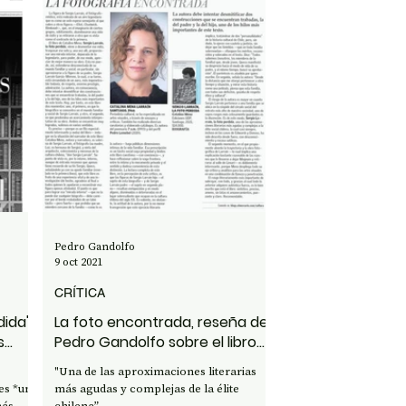
Pedro Gandolfo
9 oct 2021
CRÍTICA
dida'
La foto encontrada, reseña de
s
Pedro Gandolfo sobre el libro
A&L
de Catalina Mena
"Una de las aproximaciones literarias
es *una
más agudas y complejas de la élite
más
chilena”.