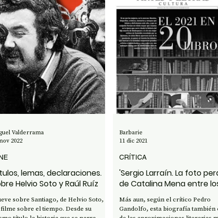
guel Valderrama
Barbarie
 nov 2022
11 dic 2021
NE
CRÍTICA
tulos, lemas, declaraciones.
'Sergio Larraín. La foto per
bre Helvio Soto y Raúl Ruíz
de Catalina Mena entre lo
mejores 20 libros del año 
ueve sobre Santiago, de Helvio Soto, es
Más aun, según el crítico Pedro
 filme sobre el tiempo. Desde su
Gandolfo, esta biografía también 
smo título la historia que se narra
de las aproximaciones literarias 