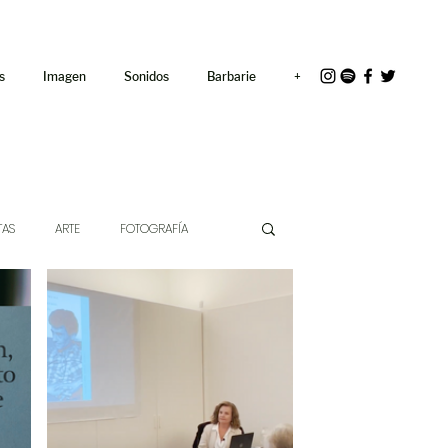
<link rel="icon"
href="/path/to/favicon.ico">
s
Imagen
Sonidos
Barbarie
+
TAS
ARTE
FOTOGRAFÍA
EXTO
HÍBRIDOS
CINE
CHE DE LAS IDEAS
ANTROPOLOGÍA