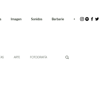
<link rel="icon"
href="/path/to/favicon.ico">
s
Imagen
Sonidos
Barbarie
+
TAS
ARTE
FOTOGRAFÍA
EXTO
HÍBRIDOS
CINE
CHE DE LAS IDEAS
ANTROPOLOGÍA