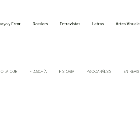
sayo y Error
Dossiers
Entrevistas
Letras
Artes Visuale
NO LATOUR
FILOSOFÍA
HISTORIA
PSICOANÁLISIS
ENTREVIS
SONIDOS
MÚSICA
JUKEBOX
TALLERES Y CURSOS
AUDIOT
ORÁCULO
AFUERISMOS
POESÍA
ENSAYO
DOSSIER NO