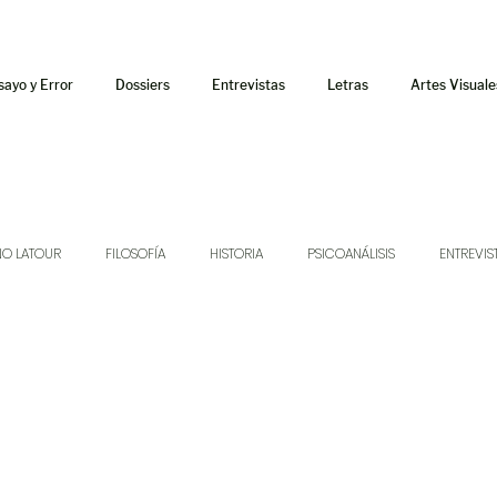
sayo y Error
Dossiers
Entrevistas
Letras
Artes Visuale
NO LATOUR
FILOSOFÍA
HISTORIA
PSICOANÁLISIS
ENTREVIS
SONIDOS
MÚSICA
JUKEBOX
TALLERES Y CURSOS
AUDIOT
ORÁCULO
AFUERISMOS
POESÍA
ENSAYO
DOSSIER NO