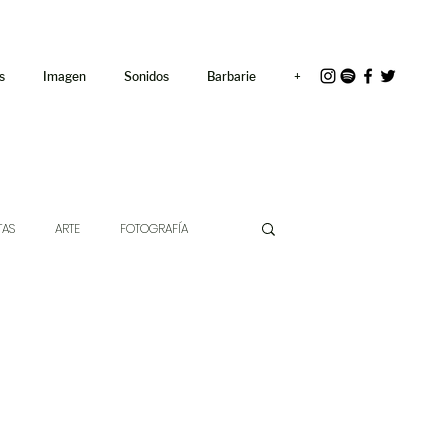
<link rel="icon"
href="/path/to/favicon.ico">
s
Imagen
Sonidos
Barbarie
+
TAS
ARTE
FOTOGRAFÍA
EXTO
HÍBRIDOS
CINE
CHE DE LAS IDEAS
ANTROPOLOGÍA