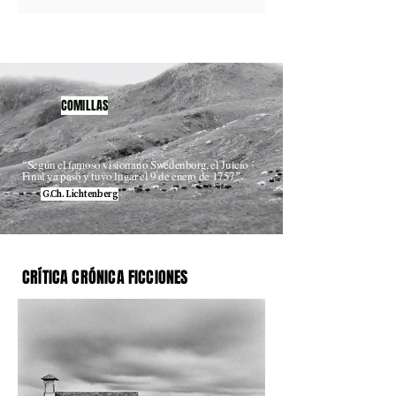
COMILLAS
“
Según el famoso visionario Swedenborg, el Juicio
Final ya pasó y tuvo lugar el 9 de enero de 1757
".
G.Ch. Lichtenberg
CRÍTICA CRÓNICA FICCIONES