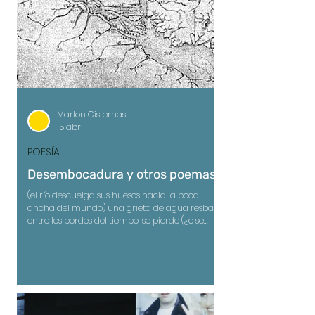
Marlon Cisternas
15 abr
POESÍA
Desembocadura y otros poemas
(el río descuelga sus huesos hacia la boca
ancha del mundo) una grieta de agua resbala
entre los bordes del tiempo, se pierde (¿o se
encuentra?) en un océano que no pregunta.