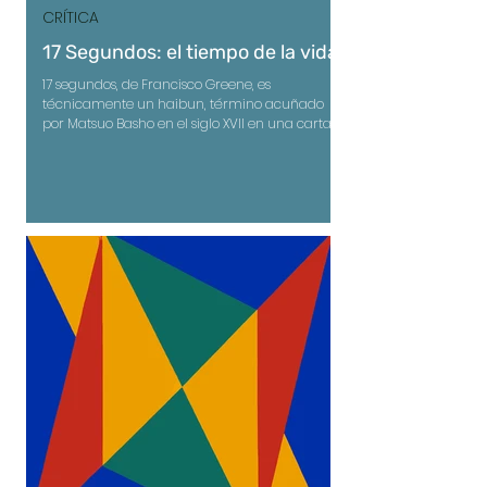
CRÍTICA
17 Segundos: el tiempo de la vida
17 segundos, de Francisco Greene, es
técnicamente un haibun, término acuñado
por Matsuo Basho en el siglo XVII en una carta
escrita a su discípulo Kyorai, para designar una
obra que combinaba la prosa con el haikú.