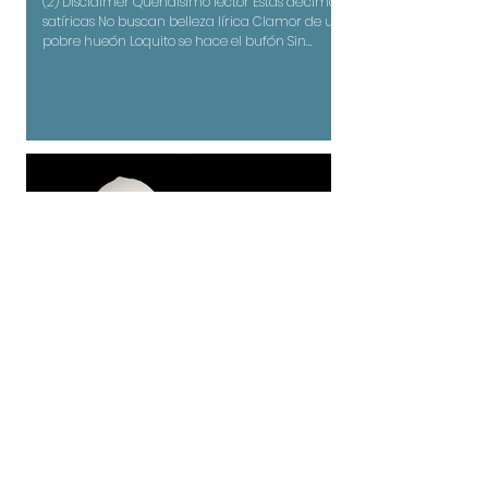
(2) Disclaimer Queridísimo lector Estas décimas
satíricas No buscan belleza lírica Clamor de un
pobre hueón Loquito se hace el bufón Sin
cultura a nadie engaña Mas los cochinos se
bañan Por igual, los tontos leen Contra los que
dolor venden Sí, mientras el mundo estalla Me
puteo antes que al resto Cobarde, nunca va al
choque Bobo, se enamora al toque A las
palabras o al gesto No es arte ni manifiesto
Jugueteo ego sencillo Cero tesis, puro grito No
son pa camb