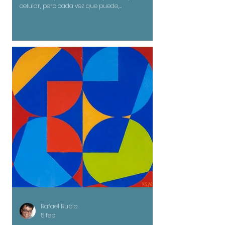
celular, pero cada vez que puede,
subrepticiamente, toma el que le quede al
alcance. El ama “las pantallas”, cualquiera que
sea: TV, computadores, tablets, celulares.
Rafael Rubio
5 feb