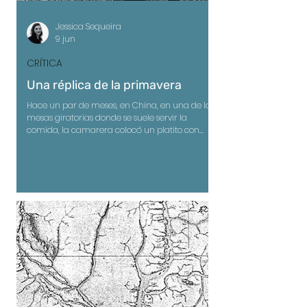
Jessica Sequeira
9 jun
CRÍTICA
Una réplica de la primavera
Hace un par de meses, en China, en una de las
mesas giratorias donde se suele servir la
comida, la camarera colocó un platito con
unas misteriosas nueces amarillas. Mientras
giraban una y otra vez, nuestro grupo intentó
descifrar qué eran, sin mucho éxito.
Finalmente, la camarera nos dijo: son semillas
de ginkgo cubiertas de miel. El sabor era
ligeramente amargo y medicinal, que la miel
dulce solo disimulaba parcialmente.
Efectivamente, resulta que esta semilla se usa
con fre