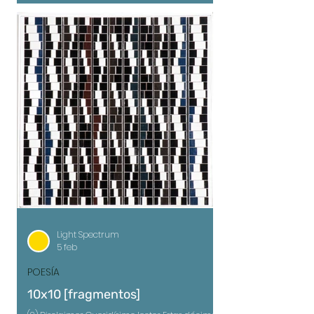
actuales del devenir humano en el planeta que
habitamos. Desde su título, la obra propone una
medida del tiempo y del asombro: un “año luz”
no solo como distancia astronómica, sino como
metáfora del viaje de
Light Spectrum
5 feb
POESÍA
10x10 [fragmentos]