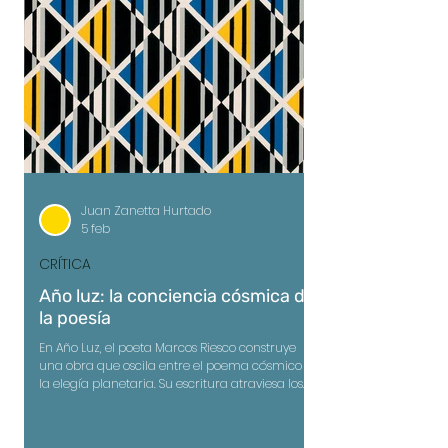
Juan Zanetta Hurtado
5 feb
CRÍTICA
Año luz: la conciencia cósmica de
la poesía
En Año Luz, el poeta Marcos Riesco construye
una obra que oscila entre el poema cósmico y
la elegía planetaria. Su escritura atraviesa los
límites de la ciencia y de la historia, para
entregarnos una visión sobre la condición
humana en el universo y de las contradicciones