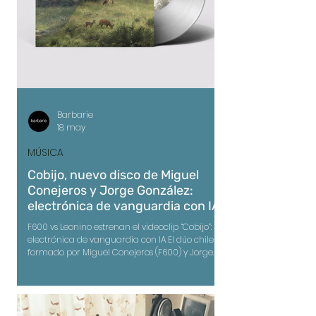
Barbarie
18 may
MÚSICA
Cobijo, nuevo disco de Miguel
Conejeros y Jorge González:
electrónica de vanguardia con IA
F600 vs Leonino estrenan el videoclip “Cobijo”:
electrónica de vanguardia con IA El dúo chileno
formado por Miguel Conejeros (F600) y Jorge
González (Leonino) lanzó “Cobijo”, primer single
y tema que da título a su álbum homónimo
bajo el sello Grieta. La canción, de electrónica
experimental mezclada y masterizada por el
productor alemán Atom TM, define el concepto