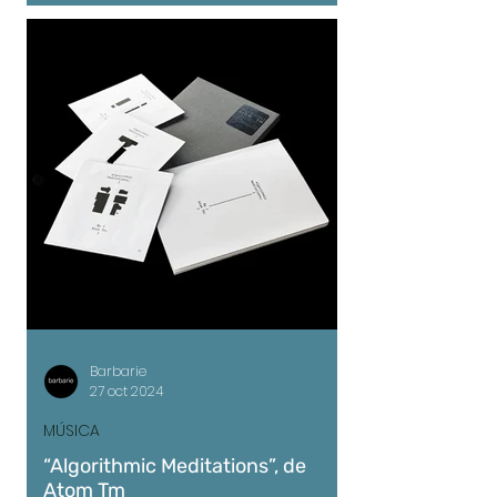
Barbarie
27 oct 2024
MÚSICA
“Algorithmic Meditations”, de
Atom Tm