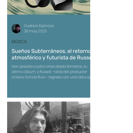
Gustavo Espinoza
28 may 2025
MÚSICA
Sueños Subterráneos, el retorno
atmosférico y futurista de Russell
Han pasado cuatro años desde Sombras, su
último álbum, y Russell —alias del productor
chileno Tomás Ruiz— regresa con una obra que
reafirma su lugar en la primera división de la
electrónica latinoamericana. El nuevo EP,
Sueños Subterráneos, lanzado en exclusiva por
Rauversion, es un descenso controlado a un
universo de texturas bajas, beats imposibles y
melodías de ensueño, donde cada track es una
estación distinta dentro de un recorrido que
evoca futuros perdidos en una urbe