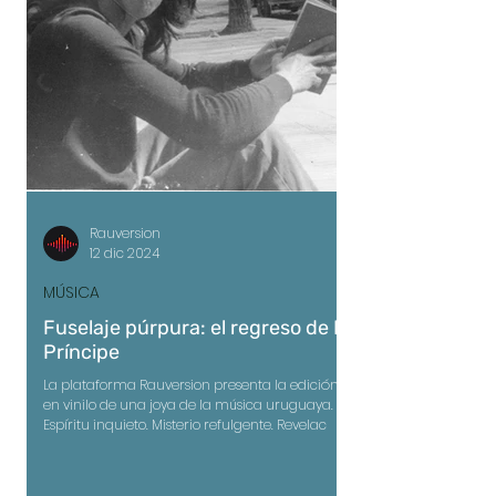
Rauversion
12 dic 2024
MÚSICA
Fuselaje púrpura: el regreso de El
Príncipe
La plataforma Rauversion presenta la edición
en vinilo de una joya de la música uruguaya.
Espíritu inquieto. Misterio refulgente. Revelac