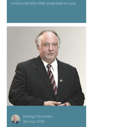
rarezas de 1994–1998, el período en que
Conejeros empezó a forjar su sonido en
solitario, y los pone en diálogo con un relato en
primera persona sobre sus procesos creativos.
Rodrigo Pincheira
28 may 2025