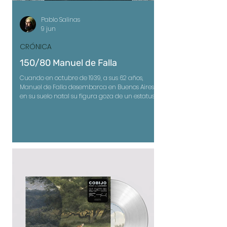
Pablo Salinas
9 jun
CRÓNICA
150/80 Manuel de Falla
Cuando en octubre de 1939, a sus 62 años,
Manuel de Falla desembarca en Buenos Aires,
en su suelo natal su figura goza de un estatus
superior, único. La guerra, que ha fracturado a
su patria, España, viene de terminar hace
apenas unos pocos meses y su onda expansiva
ha cobrado víctimas con voracidad
descarnada.