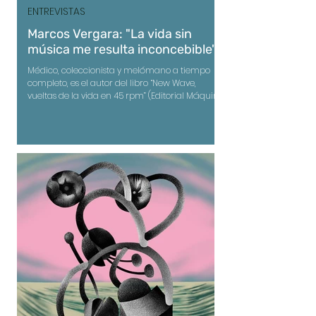
ENTREVISTAS
Marcos Vergara: "La vida sin
música me resulta inconcebible"
Médico, coleccionista y melómano a tiempo
completo, es el autor del libro “New Wave,
vueltas de la vida en 45 rpm” (Editorial Máquina
de Comunicar / Economías de Guerra),
biografía, crítica cultural y relato epocal.
También una invitación a estar en la escucha
como relación fundamental con el mundo. Es
posible imaginarlo frente a su discoteca en que,
tal vez, cada surco sea un fragmento de su
memoria. Como si pudiera decir yo soy mis
discos.