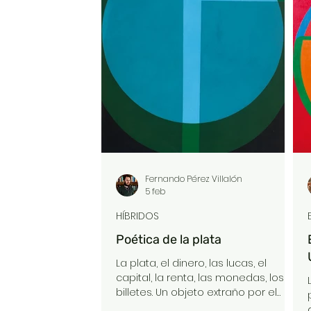
oscuridad o que estamos ante una
ola autoritaria global. Pero si leemos
con atención a la politóloga Susan
Stokes, quizás la forense más lúcida
de este proceso, podemos
descubrir una verdad incómoda
que los propi
Fernando Pérez Villalón
5 feb
HÍBRIDOS
Poética de la plata
La plata, el dinero, las lucas, el
capital, la renta, las monedas, los
billetes. Un objeto extraño por el
que entregamos tiempo, esfuerzo y