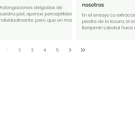
nosotros
Prolongaciones delgadas de
nuestra piel, apenas perceptibles
En el ensayo La extracci
individualmente, pero que en masa
piedra de la locura, el e
delinean nuestro rostro y lo
Benjamín Labatut hace 
caracterizan, marcan zonas
inusual de la actualidad
resguardadas de nuestra anatomía
y entregan claves respecto a
1
2
3
4
5
nuestra edad, género, identidad. Su
exceso nos acerca al mono que
supuestamente fuimos, su
ausencia nos vuelve muñecas de
plástico liso.