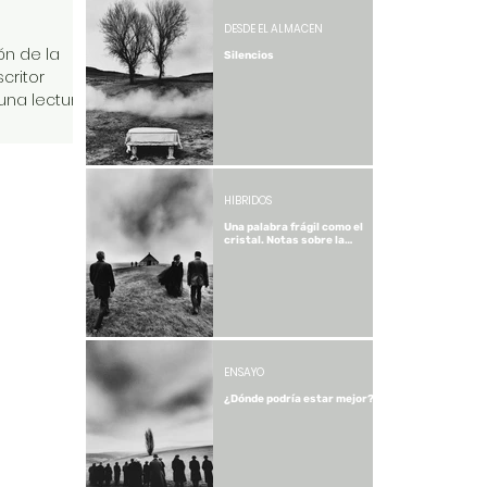
DESDE EL ALMACÉN
ón de la
Silencios
scritor
una lectura
HÍBRIDOS
Una palabra frágil como el
cristal. Notas sobre la
traducción.
ENSAYO
¿Dónde podría estar mejor?