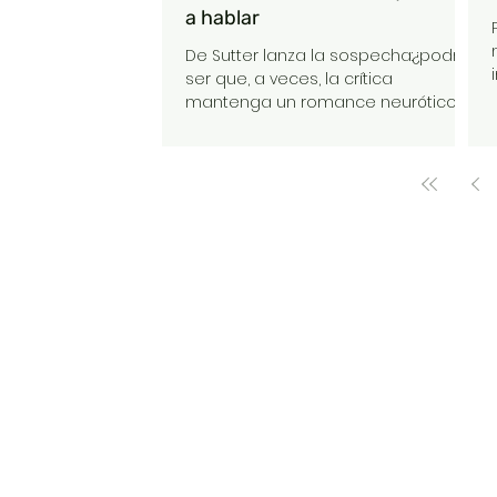
a hablar
De Sutter lanza la sospecha:¿podría
ser que, a veces, la crítica
mantenga un romance neurótico
con la crisis?