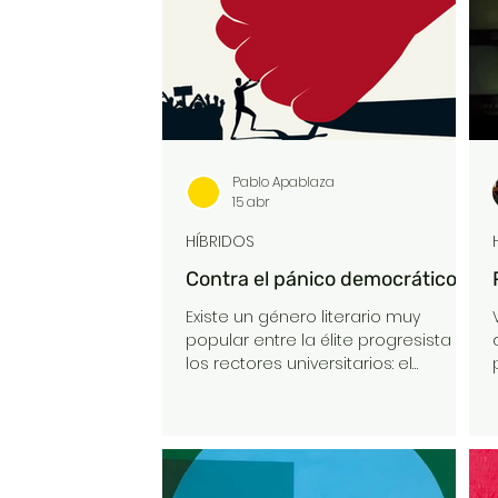
para luego pasar a la más
académica producción de
modelos en vidrio de organismos
para estudiantes de biología:
medusas, anemonas y, finalmente,
en una suerte de ev
Pablo Apablaza
15 abr
HÍBRIDOS
Contra el pánico democrático
Existe un género literario muy
popular entre la élite progresista y
los rectores universitarios: el
obituario de la democracia. Libros,
papers y columnas advierten, con
un tono de histeria contenida, que
la oscuridad se acerca. Nos dicen
que la democracia muere en la