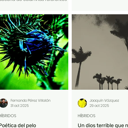
de que imaginen nada, 
la cuestión universitaria. En ellas se
que estoy hablando de 
evaluaba de manera crítica el
inauguración de una fer
rumbo que ha tomado la
contemporáneo. No dig
Universidad en los últimos años.
el arte que se fabrica h
Especialmente, en lo concerniente
superficial, pero dios s
al productivismo académico y a la
buena parte sí lo es.
irrupción —en algunos casos
implantación— del «pedagogismo
escolarizante» en las aulas
universitarias.
Fernando Pérez Villalón
Joaquín Vázquez
31 oct 2025
29 oct 2025
HÍBRIDOS
HÍBRIDOS
Poética del pelo
Un dios terrible que 