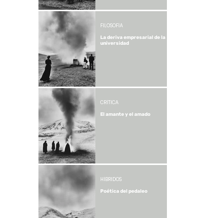
FILOSOFÍA
La deriva empresarial de la
universidad
CRÍTICA
El amante y el amado
HÍBRIDOS
Poética del pedaleo