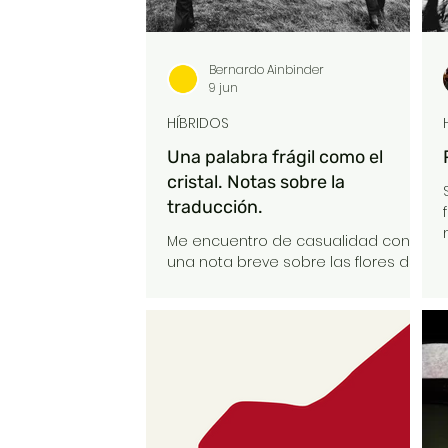
Bernardo Ainbinder
9 jun
HÍBRIDOS
Una palabra frágil como el
cristal. Notas sobre la
traducción.
Me encuentro de casualidad con
una nota breve sobre las flores de
Blashka en el Museo de Historia
Natural de Harvard. Blashka – los
Blashka, en realidad: Leopold y
Rudolph – eran unos vidrieros
expertos de esos que solían
abundar y quizás todavía abunden
en Bohemia. Leopold, parece,
comenzó haciendo ojos de vidrio