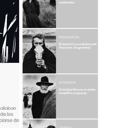
contenidos
PSICOANÁLISIS
El industrioso caballero de
Thanatos (fragmento)
FOTOGRAFÍA
Cristóbal Riesco: la niebla
simplifica el paisaje
bailaban
nde los
iarse dosis
veza: antes
CRÓNICA