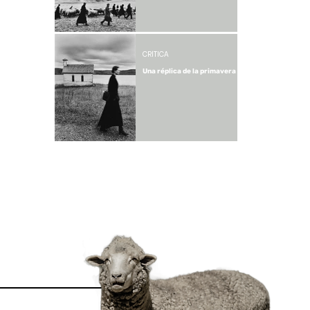
CRÍTICA
Una réplica de la primavera
1
/
61
Enviar