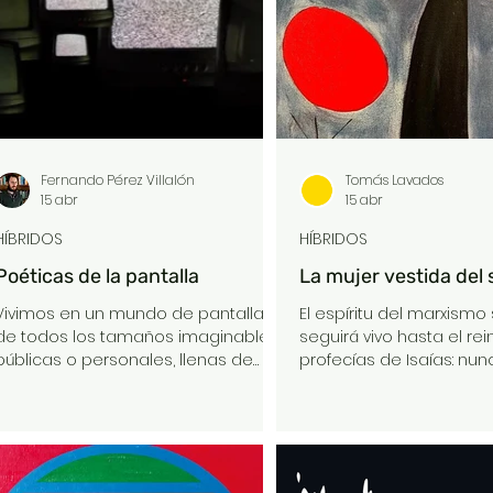
movimiento horizontal, en un
escalar hasta las más 
desplazamiento continuo
mutaciones de la estup
Fernando Pérez Villalón
Tomás Lavados
15 abr
15 abr
HÍBRIDOS
HÍBRIDOS
Poéticas de la pantalla
La mujer vestida del 
Vivimos en un mundo de pantallas
El espíritu del marxismo 
de todos los tamaños imaginables:
seguirá vivo hasta el rei
públicas o personales, llenas de
profecías de Isaías: nun
mensajes seductores o
terminará de manifestar
amenazantes, notificaciones
revolucionario en la his
urgentes o irrelevantes, portadoras
del proletariado auténtic
de un flujo incesante de imágenes
“sociedad igualitaria del
del que nos cuesta
del momento en que la