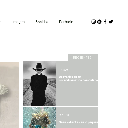
<link rel="icon"
href="/path/to/favicon.ico">
s
Imagen
Sonidos
Barbarie
+
RECIENTES
ENSAYO
Desvaríos de un
microdramático compulsivo.
Sobre "Microdramas".
CRÍTICA
Sean valientes en lo pequeño