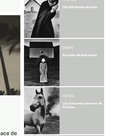
les aclaro
150/80 Manuel de Falla
la
ia de arte
o que todo
oy sea
abe que
ENSAYO
Zurcidor de fantasmas
CRÍTICA
Las cincuenta sombras de
Pistolas
nace de