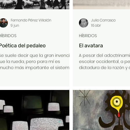
Fernando Pérez Villalón
Julio Carrasco
9 jun
16 abr
HÍBRIDOS
HÍBRIDOS
Poética del pedaleo
El avatara
Se suele decir que la gran invención
A pesar del adoctrinam
fue la rueda, pero para mí es
escolar occidental, a pe
mucho más importante el sistema
dictadura de la razón y 
que permite conectar un par de
revolución industrial y de
ellas a un cuerpo que las hace girar
positivismo y del realis
con las piernas. Sentado o erguido,
y del amartizaje de los 
tus pies suben y bajan como
NASA, a pesar de todo es
caminando, pero sin tocar el suelo,
conducta humana sigu
apoyados en esas pequeñas
sistemáticamente des
piezas planas, los pedales, que,
la irracionalidad. Y si bi
conectados por las bielas a un
asoma la mayoría de la
plato y por éste a una cadena,
vestida con el humilde 
transforman el empuje vertical en
del desatino, no necesi