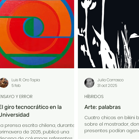
desconectarnos. Estamos
la verdad
rodeados de sus superficies
bidimensionales instaladas en
nuestros relojes inteligentes,
teléfonos, tablets, computadores,
casas, cines y edificios. Nos
preocupamos de limitar el “tiempo
de pantalla” de nuestros hijos
Luis R. Oro Tapia
Julio Carrasco
5 feb
31 oct 2025
ENSAYO Y ERROR
HÍBRIDOS
El giro tecnocrático en la
Arte: palabras
Universidad
Cuatro chicas en bikini 
sobre el mostrador, do
La prensa escrita chilena, durante la
presentes podían agenc
primavera de 2025, publicó una
gratuitas de vodka y cer
decena de columnas referentes a