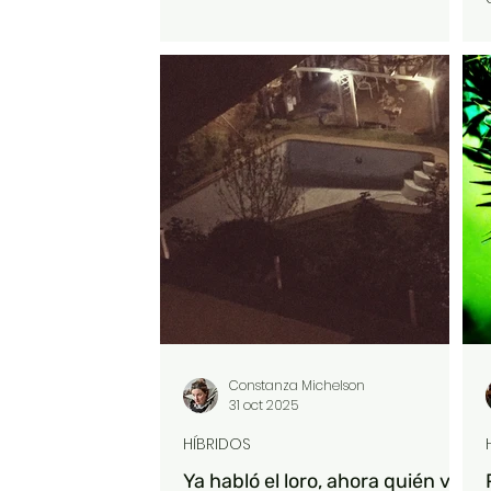
obediencia, a cambio de acceder
a lo que queremos, o por lo menos
a lo que necesitamos: pagar las
cuentas, el arriendo, cargar la bip, la
compra del supermercado, la
mensualidad del colegio.
Constanza Michelson
31 oct 2025
HÍBRIDOS
Ya habló el loro, ahora quién va