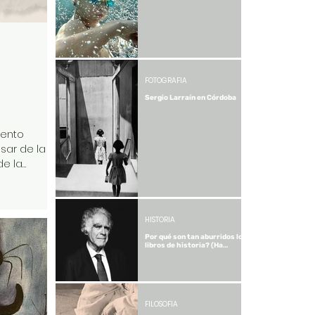
FOTOGRAFÍA
Sergio Larraín en Córdoba
iento
sar de la
de la
l
mo socialista
robots de la
HISTORIA
to, digo, la
e siendo
Por qué son tan aburridos los
libros de historia? (Ha
bordada por
muerto Carlo Ginzburg)
en esta
s veces
taparrabos
FILOSOFÍA
ta más para