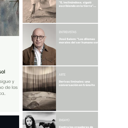
“E, inclinándose, siguió
grotescas
escribiendo en la tierra”.
Sobre el acto de escribir en
los Evangelios.
ENTREVISTAS
José Salem: “Los dilemas
morales del ser humano son
los mismos en cualquier
época”
sol
ARTE
sigue y
Derivas liminales: una
conversación en tránsito
no de las
ca
 vigor
toria mundial
o, la
 porvenir”,
ENSAYO
 palabra de
Contra los creadores de