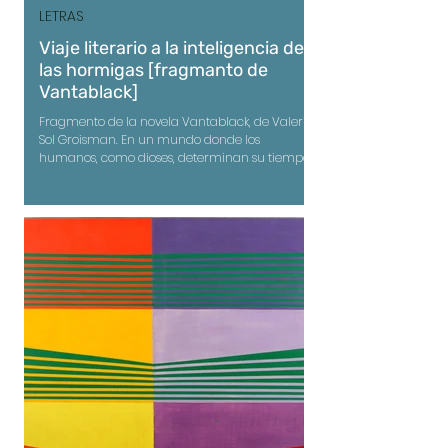
LETRAS
Viaje literario a la inteligencia de
las hormigas [fragmanto de
Vantablack]
Fragmento de la novela Vantablack, de Valeria
Sol Groisman. En un mundo donde los
humanos, como dioses, determinan su tiempo
de existencia, las hormigas sobreviven gracias a
una extraordinaria estructura social en la que
todos los miembros colaboran para cumplir
objetivos comunes. A diferencia de los
organismos individuales, con un cerebro y un
sistema nervioso central, en las hormigas la
inteligencia y las habilidades están distribuidas
en tribus sociales.