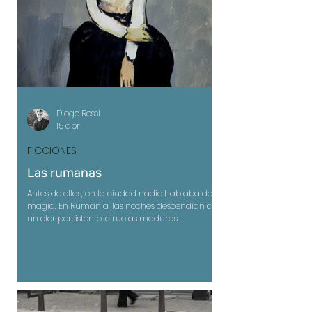
Diego Rossi
15 abr
FICCIONES
Las rumanas
Antes de ellas, en la ciudad nadie hablaba de
magia. En Rumania, las noches descendían con
un olor persistente: ciruelas maduras
abriéndose en la oscuridad. El aire entraba por
las ventanas y se apoyaba – sin pedir permiso–
sobre la madera, la ropa, los cuerpos dormidos.
Las cortinas apenas se movían, cargadas de
humedad. En algún lugar, un animal removía
la tierra con paciencia. Nada se desplazaba
con urgencia. Incluso el tiempo tendía a