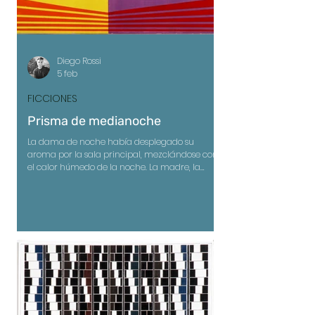
Diego Rossi
5 feb
FICCIONES
Prisma de medianoche
La dama de noche había desplegado su
aroma por la sala principal, mezclándose con
el calor húmedo de la noche. La madre, la
abuela y la bisabuela dormían, cada una
bordaba un sueño distinto, silencioso, casi ritual.
Solo la niña permanecía despierta; la sed la
había guiado hacia la cocina, donde la radio
de baquelita susurraba un tango lejano, y al
cruzar la sala se detuvo frente a la ventana
abierta.