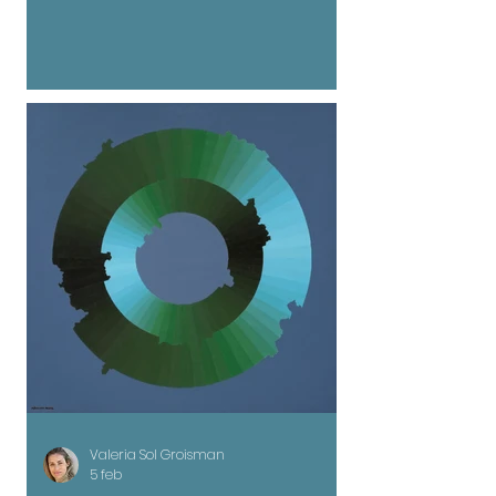
intentando cruzar de un lado a otro como
quien atraviesa una frontera imaginaria que
divide a los que no tienen de los que creen
tener algo distinto a los demás. Allí, casi todos los
días
Valeria Sol Groisman
5 feb