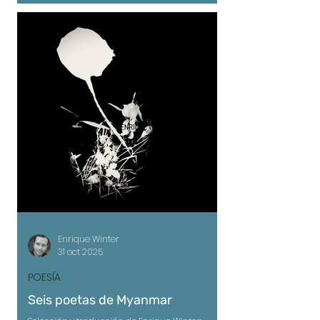
choque Bobo, se enamora al toque A las
palabras o al gesto No es arte ni manifiesto
Jugueteo ego sencillo Cero tesis, puro grito No
son pa camb
Enrique Winter
31 oct 2025
POESÍA
Seis poetas de Myanmar