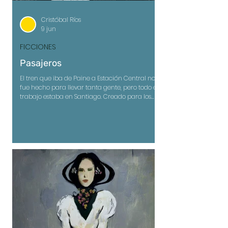
Cristóbal Ríos
9 jun
FICCIONES
Pasajeros
El tren que iba de Paine a Estación Central no
fue hecho para llevar tanta gente, pero todo el
trabajo estaba en Santiago. Creado para los
antiguos viajes a la zona centro-sur, tenía tres
hileras de asientos por lado y un pasillo muy
angosto al medio, pero ya nadie viajaba al
campo —ya no había campo— no había agua,
cosechas, laguna, nada.