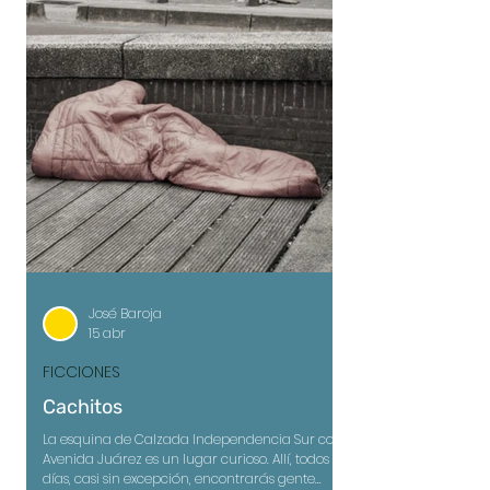
fermentarse.
José Baroja
15 abr
FICCIONES
Cachitos
La esquina de Calzada Independencia Sur con
Avenida Juárez es un lugar curioso. Allí, todos los
días, casi sin excepción, encontrarás gente