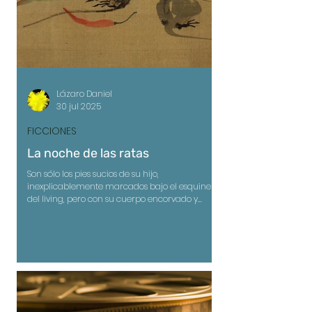
Lázaro Daniel
30 jul 2025
FICCIONES
La noche de las ratas
Son sólo los pies sucios de su hijo,
inexplicablemente marcados bajo el esquinero
del living, pero con su cuerpo encorvado y
cabeza ladeada, la mancha le parece una
antigua pintura rupestre en la que animales,
hombres y dioses bailan y avanzan por la
pared.