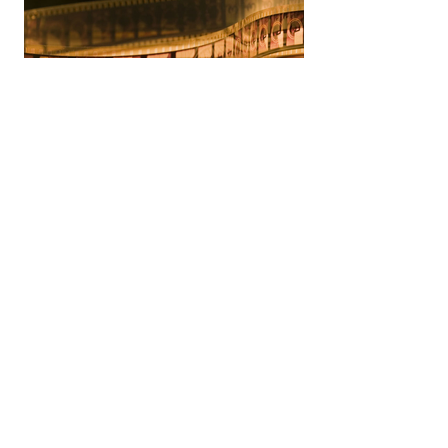
Silvia Veloso
28 may 2025
FICCIONES
Clichés
Cliché Del fr. cliché. 1. m. Plancha clisada, y
especialmente la que representa algún
grabado. 2. m. Tira de película fotográfica...