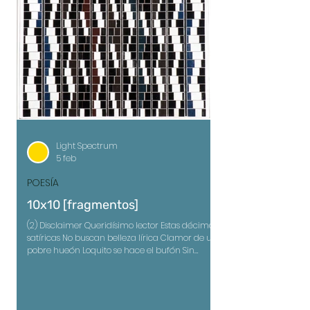
Light Spectrum
5 feb
POESÍA
10x10 [fragmentos]
(2) Disclaimer Queridísimo lector Estas décimas
satíricas No buscan belleza lírica Clamor de un
pobre hueón Loquito se hace el bufón Sin
cultura a nadie engaña Mas los cochinos se
bañan Por igual, los tontos leen Contra los que
dolor venden Sí, mientras el mundo estalla Me
puteo antes que al resto Cobarde, nunca va al