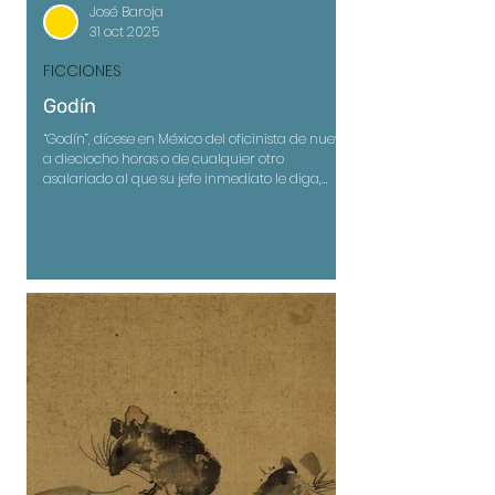
José Baroja
31 oct 2025
FICCIONES
Godín
“Godín”, dícese en México del oficinista de nueve
a dieciocho horas o de cualquier otro
asalariado al que su jefe inmediato le diga,
durante su primer día de trabajo y con toda la
naturalidad del mundo: “Bienvenido. Desde hoy,
tu cuerpo y alma nos pertenecen”. No es broma,
esas fueron las primeras palabras que
pronunció el de por sí atrevido licenciado
Echeverría;